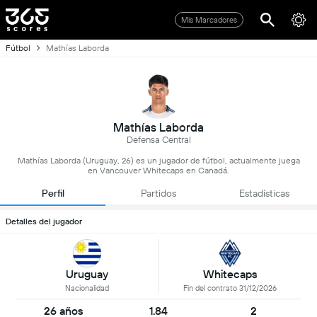
Mis Marcadores
Fútbol
Mathías Laborda
Mathías Laborda
Defensa Central
Mathías Laborda (Uruguay, 26) es un jugador de fútbol, actualmente juega
en Vancouver Whitecaps en Canadá.
Perfil
Partidos
Estadísticas
Detalles del jugador
Uruguay
Whitecaps
Nacionalidad
Fin del contrato 31/12/2026
26 años
1.84
2