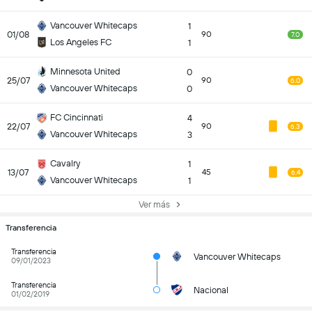
Vancouver Whitecaps
1
01/08
90
7.0
Los Angeles FC
1
Minnesota United
0
25/07
90
6.0
Vancouver Whitecaps
0
FC Cincinnati
4
22/07
90
6.3
Vancouver Whitecaps
3
Cavalry
1
13/07
45
6.4
Vancouver Whitecaps
1
Ver más
Transferencia
Transferencia
Vancouver Whitecaps
09/01/2023
Transferencia
Nacional
01/02/2019