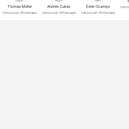
Thomas Müller
Andrés Cubas
Édier Ocampo
Vanco
Vancouver Whitecaps
Vancouver Whitecaps
Vancouver Whitecaps