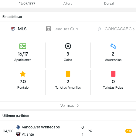
15/09/1999
Altura
Dorsal
Estadísticas
MLS
Leagues Cup
CONCACAF Cop
16/17
3
2
Apariciones
Goles
Asistencias
7.0
2
0
Puntaje
Tarjetas Amarillas
Tarjetas Rojas
Ver más
Últimos partidos
Vancouver Whitecaps
0
04/08
90
6.8
Atlante
1