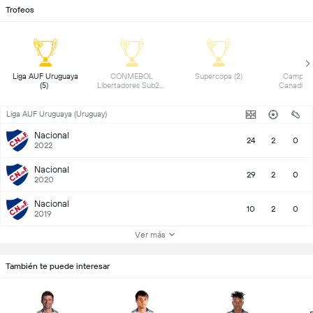
Trofeos
 Liga AUF Uruguaya 
 CONMEBOL 
 Supercopa (2) 
 Campeon
(5) 
Libertadores Sub20 
(1) 
Liga AUF Uruguaya (Uruguay)
Nacional
24
2
0
2022
Nacional
29
2
0
2020
Nacional
10
2
0
2019
Ver más
También te puede interesar