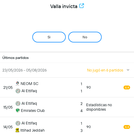
Valla invicta
Si
No
Últimos partidos
23/05/2026 - 05/08/2026
No jugó en 6 partidos
NEOM SC
1
21/05
90
6.4
Al Ettifaq
1
Al Ettifaq
2
Estadísticas no
15/05
disponibles
Emirates Club
4
Al Ettifaq
1
14/05
90
6.4
Ittihad Jeddah
3