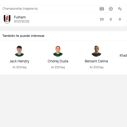
Championship (Inglaterra)
Fulham
33
0
0
2021/2022
También te puede interesar
Khal
Jack Hendry
Ondrej Duda
Bersant Celina
Al Ettifaq
Al Ettifaq
Al Ettifaq