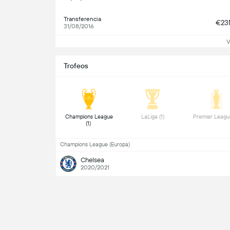
Transferencia
€2
31/08/2016
V
Trofeos
 Champions League 
 LaLiga (1) 
(1) 
Champions League (Europa)
Chelsea
2020/2021