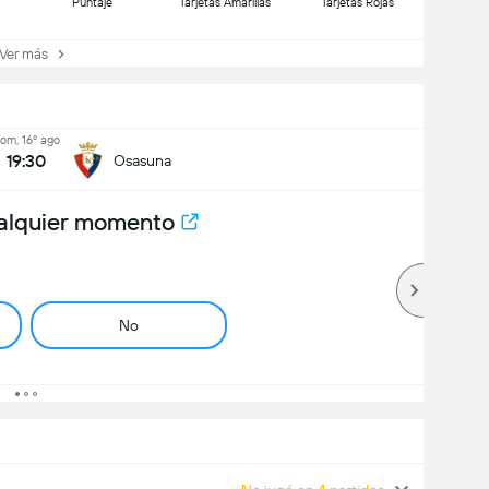
Puntaje
Tarjetas Amarillas
Tarjetas Rojas
er más
om, 16º ago
19:30
Osasuna
alquier momento
No