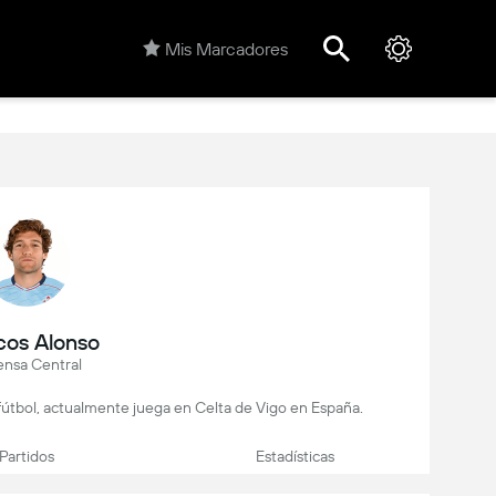
Mis Marcadores
os Alonso
ensa Central
fútbol, actualmente juega en Celta de Vigo en España.
Partidos
Estadísticas