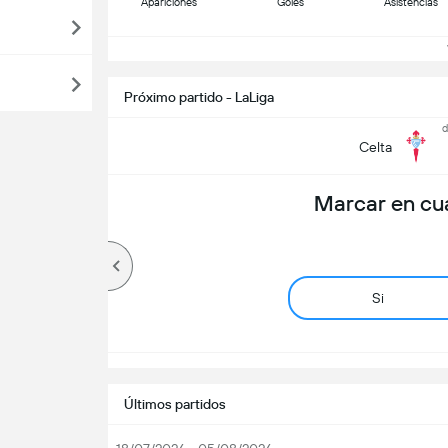
Apariciones
Goles
Asistencias
V
Próximo partido - LaLiga
d
Celta
Marcar en cu
Si
Últimos partidos