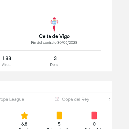
Celta de Vigo
Fin del contrato 30/06/2028
1.88
3
Altura
Dorsal
ropa League
Copa del Rey
6.8
5
0