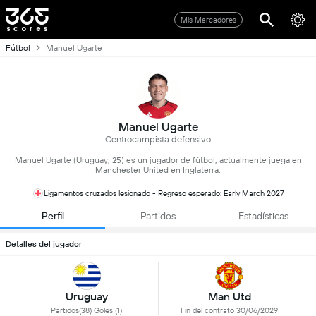
Mis Marcadores
Fútbol
Manuel Ugarte
Manuel Ugarte
Centrocampista defensivo
Manuel Ugarte (Uruguay, 25) es un jugador de fútbol, actualmente juega en
Manchester United en Inglaterra.
Ligamentos cruzados lesionado - Regreso esperado: Early March 2027
Perfil
Partidos
Estadísticas
Detalles del jugador
Uruguay
Man Utd
Partidos(38) Goles (1)
Fin del contrato 30/06/2029