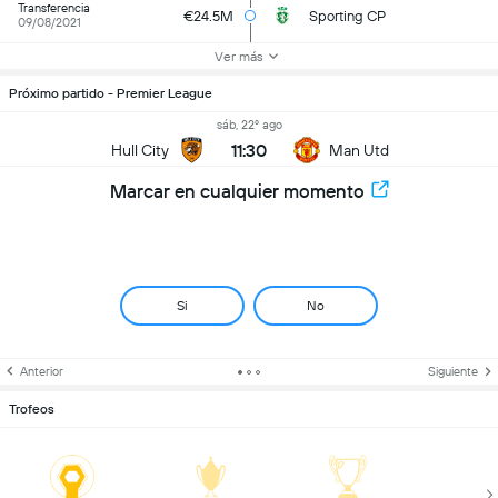
Transferencia
€24.5M
Sporting CP
09/08/2021
Ver más
Próximo partido - Premier League
sáb, 22º ago
11:30
Hull City
Man Utd
Marcar en cualquier momento
Si
No
Anterior
Siguiente
Trofeos