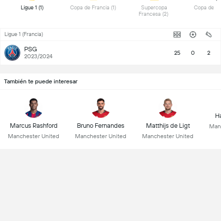
 Ligue 1 (1) 
 Copa de Francia (1) 
 Supercopa 
Francesa (2) 
Ligue 1 (Francia)
PSG
25
0
2
2023/2024
También te puede interesar
Ha
Marcus Rashford
Bruno Fernandes
Matthijs de Ligt
Man
Manchester United
Manchester United
Manchester United