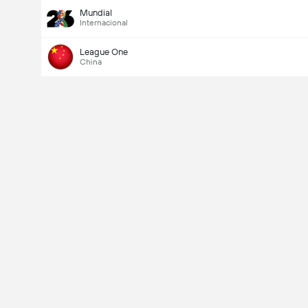
Mundial
Internacional
League One
China
Último goleador
Si
No