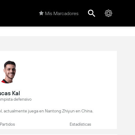
Mis Marcadores
ucas Kal
mpista defensivo
tbol, actualmente juega en Nantong Zhiyun en China.
Partidos
Estadísticas