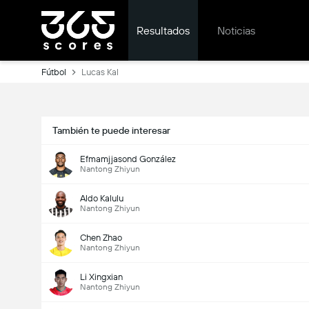
Resultados
Noticias
Fútbol
Lucas Kal
También te puede interesar
Efmamjjasond González
Nantong Zhiyun
Aldo Kalulu
Nantong Zhiyun
Chen Zhao
Nantong Zhiyun
Li Xingxian
Nantong Zhiyun