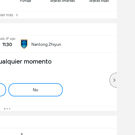
Puntaje
Tarjetas Amarillas
Tarjetas Rojas
er más
sáb, 8º ago
11:30
Nantong Zhiyun
ualquier momento
No
5