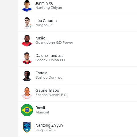
Junmin Xu
Nantong Zhiyun
Léo Cittadini
Ningbo FC
Nikão
Guangdong GZ-Power
Daleho Irandust
Shaanxi Union FC
Estrela
Suzhou Dongwu
Gabriel Bispo
Foshan Nanshi F.C.
Brasil
Mundial
Nantong Zhiyun
League One