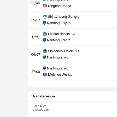
01/08
Dingnan United
Shijiazhuang Gongfu
25/07
Nantong Zhiyun
Foshan Nanshi F.C.
17/07
Nantong Zhiyun
Shenzhen Juniors FC
04/07
Nantong Zhiyun
Nantong Zhiyun
27/06
Meizhou Wuhua
V
Transferencia
Pase libre
04/02/2026