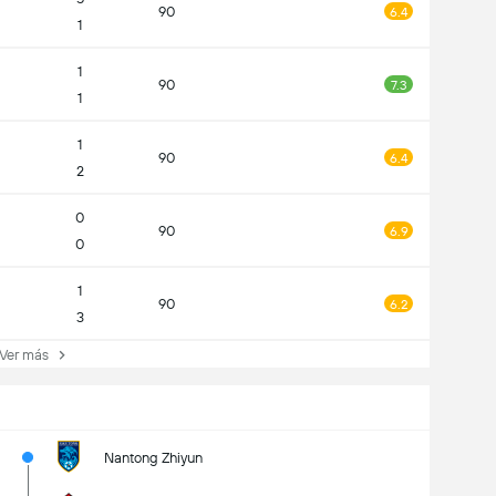
90
6.4
1
1
90
7.3
1
1
90
6.4
2
0
90
6.9
0
1
90
6.2
3
er más
Nantong Zhiyun