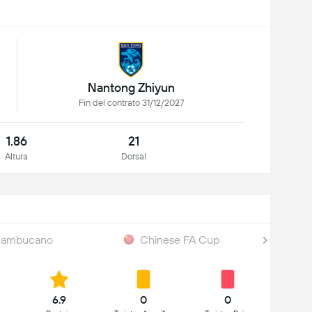
Nantong Zhiyun
Fin del contrato 31/12/2027
1.86
21
Altura
Dorsal
nambucano
Chinese FA Cup
6.9
0
0