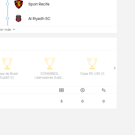
Sport Recife
Al Riyadh SC
er más
pa de Brasil 
 CONMEBOL 
 Copa RS U20 (1) 
Sub20 (1) 
Libertadores Sub20 
(1) 
5
0
0