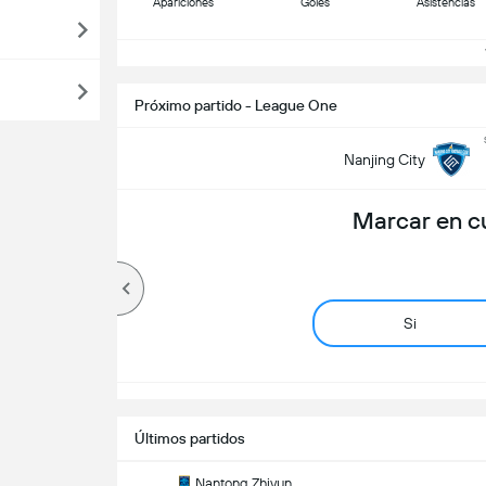
Apariciones
Goles
Asistencias
V
Próximo partido - League One
Nanjing City
Marcar en c
Si
Últimos partidos
Nantong Zhiyun