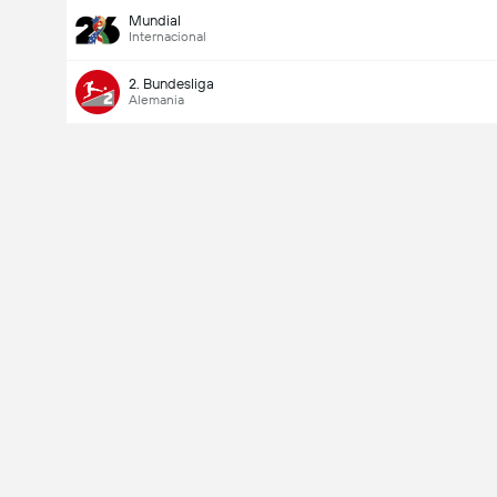
Mundial
Internacional
2. Bundesliga
Alemania
Último goleador
Si
No