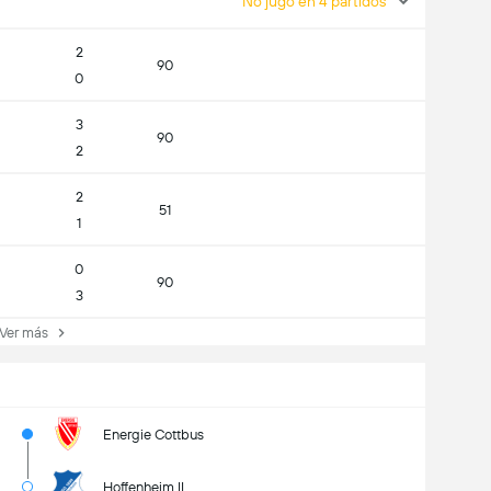
No jugó en 4 partidos
2
90
0
3
90
2
2
51
1
0
90
3
er más
Energie Cottbus
Hoffenheim II