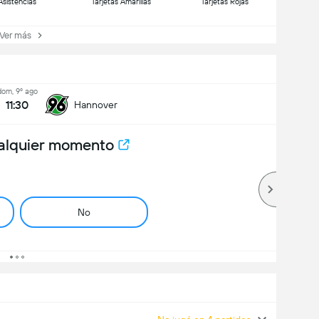
Asistencias
Tarjetas Amarillas
Tarjetas Rojas
er más
dom, 9º ago
11:30
Hannover
alquier momento
No