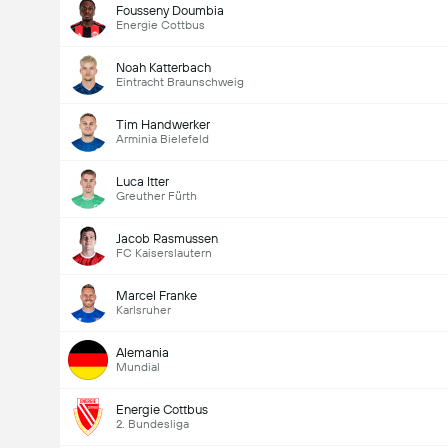
Fousseny Doumbia
Energie Cottbus
Noah Katterbach
Eintracht Braunschweig
Tim Handwerker
Arminia Bielefeld
Luca Itter
Greuther Fürth
Jacob Rasmussen
FC Kaiserslautern
Marcel Franke
Karlsruher
Alemania
Mundial
Energie Cottbus
2. Bundesliga