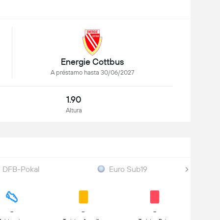
Energie Cottbus
A préstamo hasta 30/06/2027
1.90
Altura
DFB-Pokal
Euro Sub19
-
-
-