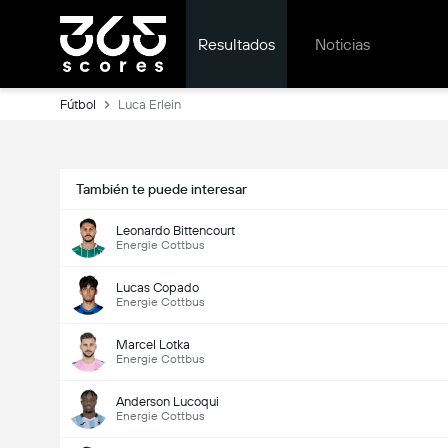
Resultados
Noticias
Fútbol
Luca Erlein
También te puede interesar
Leonardo Bittencourt
Energie Cottbus
Lucas Copado
Energie Cottbus
Marcel Lotka
Energie Cottbus
Anderson Lucoqui
Energie Cottbus