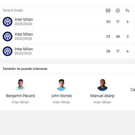
Serie A (Italia)
Inter Milan
30
17
6
2025/2026
Inter Milan
33
24
3
2023/2024
Inter Milan
38
17
6
2020/2021
También te puede interesar
Ca
Benjamin Pavard
John Stones
Manuel Akanji
Inter Milan
Inter Milan
Inter Milan