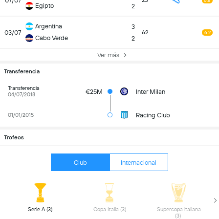
07/07
25
6.8
Egipto
2
Argentina
3
03/07
62
6.2
Cabo Verde
2
Ver más
Transferencia
Transferencia
€25M
Inter Milan
04/07/2018
Racing Club
01/01/2015
Trofeos
Club
Internacional
 Serie A (3) 
 Copa Italia (3) 
 Supercopa italiana 
(3) 