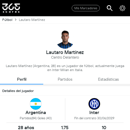
Mis Marcadores
Fútbol
Lautaro Martínez
Lautaro Martínez
Centro Delantero
Lautaro Martínez (Argentina, 28) es un jugador de fútbol, actualmente juega
en Inter Milan en Italia.
Perfil
Partidos
Estadísticas
Detalles del jugador
Argentina
Inter
Partidos(84) Goles (40)
Fin del contrato 30/06/2029
28 años
1.75
10