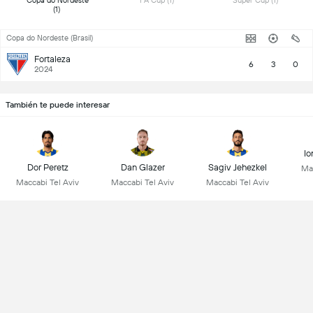
 Copa do Nordeste 
 FA Cup (1) 
 Super Cup (1) 
(1) 
Copa do Nordeste (Brasil)
Fortaleza
6
3
0
2024
También te puede interesar
Io
Dor Peretz
Dan Glazer
Sagiv Jehezkel
Mac
Maccabi Tel Aviv
Maccabi Tel Aviv
Maccabi Tel Aviv