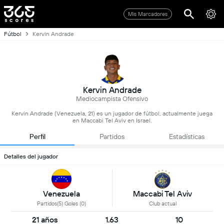
Mis Marcadores
Fútbol
Kervin Andrade
Kervin Andrade
Mediocampista Ofensivo
Kervin Andrade (Venezuela, 21) es un jugador de fútbol, actualmente juega
en Maccabi Tel Aviv en Israel.
Perfil
Partidos
Estadísticas
Detalles del jugador
Venezuela
Maccabi Tel Aviv
Partidos(5) Goles (0)
Club actual
21 años
1.63
10