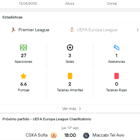
13/04/2005
Altura
Dorsal
Estadísticas
Premier League
UEFA Europa League
27
3
1
Apariciones
Goles
Asistencias
6.6
2
0
Puntaje
Tarjetas Amarillas
Tarjetas Rojas
Ver más
Próximo partido - UEFA Europa League Clasificatorio
jue, 13º ago
18:00
CSKA Sofia
Maccabi Tel Aviv