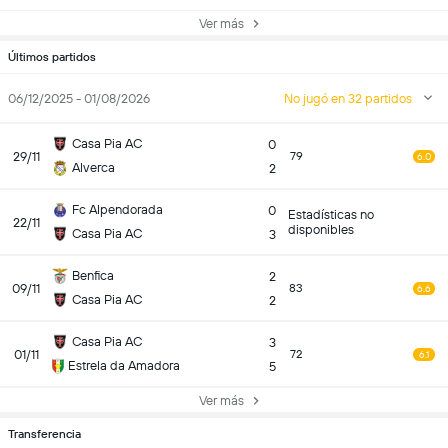
Ver más
Últimos partidos
06/12/2025 - 01/08/2026
No jugó en 32 partidos
Casa Pia AC
0
29/11
79
6.0
Alverca
2
Fc Alpendorada
0
Estadísticas no
22/11
disponibles
Casa Pia AC
3
Benfica
2
09/11
83
6.6
Casa Pia AC
2
Casa Pia AC
3
01/11
72
6.1
Estrela da Amadora
5
Ver más
Transferencia