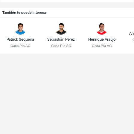
También te puede interesar
An
Patrick Sequeira
Sebastián Pérez
Henrique Araújo
Casa Pia AC
Casa Pia AC
Casa Pia AC