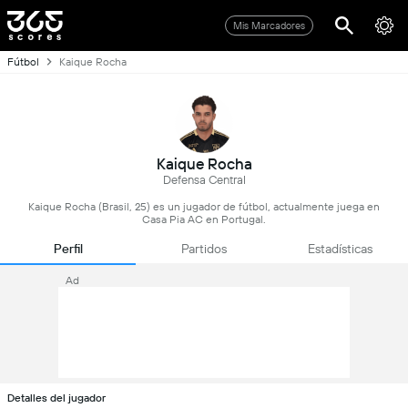
Mis Marcadores
Fútbol
Kaique Rocha
Kaique Rocha
Defensa Central
Kaique Rocha (Brasil, 25) es un jugador de fútbol, actualmente juega en
Casa Pia AC en Portugal.
Perfil
Partidos
Estadísticas
Ad
Detalles del jugador