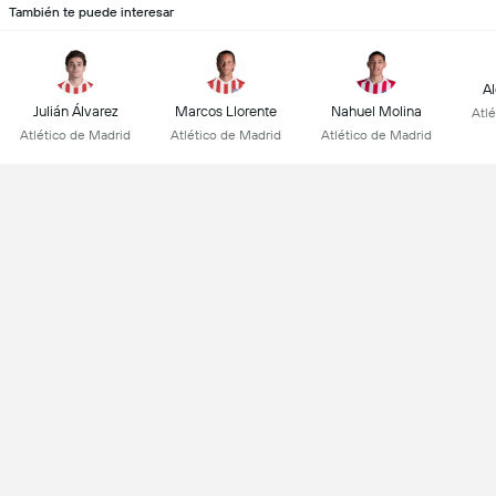
También te puede interesar
A
Julián Álvarez
Marcos Llorente
Nahuel Molina
Atl
Atlético de Madrid
Atlético de Madrid
Atlético de Madrid