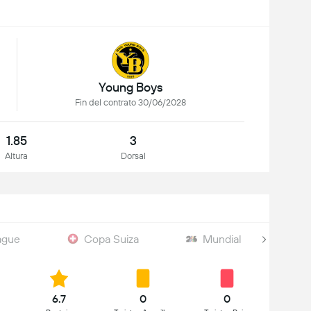
Young Boys
Fin del contrato 30/06/2028
1.85
3
Altura
Dorsal
ague
Copa Suiza
Mundial
6.7
0
0