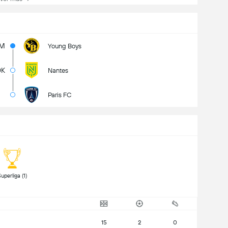
3M
Young Boys
0K
Nantes
Paris FC
 Superliga (1) 
15
2
0