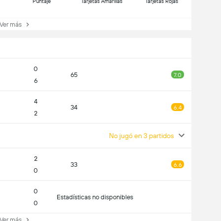
Puntaje
Tarjetas Amarillas
Tarjetas Rojas
er más
0
65
7.0
6
4
34
6.4
2
No jugó en 3 partidos
2
33
6.6
0
0
Estadísticas no disponibles
0
er más