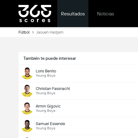
Resultados
Noticias
Fútbol
Jaouen Hadjam
También te puede interesar
Loris Benito
Young Boys
Christian Fassnacht
Young Boys
Armin Gigovic
Young Boys
Samuel Essende
Young Boys