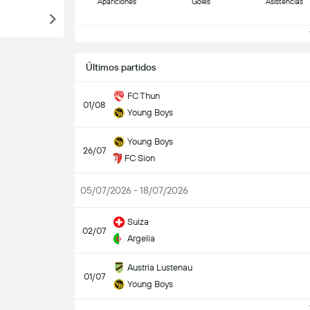
Apariciones
Goles
Asistencias
V
Últimos partidos
FC Thun
01/08
Young Boys
Young Boys
26/07
FC Sion
05/07/2026 - 18/07/2026
Suiza
02/07
Argelia
Austria Lustenau
01/07
Young Boys
V