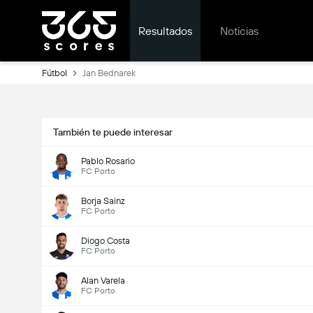
Resultados
Noticias
Fútbol
Jan Bednarek
También te puede interesar
Pablo Rosario
FC Porto
Borja Sainz
FC Porto
Diogo Costa
FC Porto
Alan Varela
FC Porto