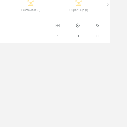
 Ekstraklasa (1) 
 Super Cup (1) 
1
0
0