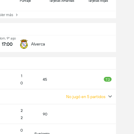
Puntaje
Tarjetas Amarillas
Tarjetas Rojas
er más
dom, 9º ago
17:00
Alverca
1
45
7.2
0
No jugó en 5 partidos
2
90
2
0
Suplente