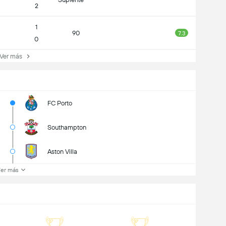
2
1
90
7.3
0
er más
FC Porto
Southampton
Aston Villa
er más