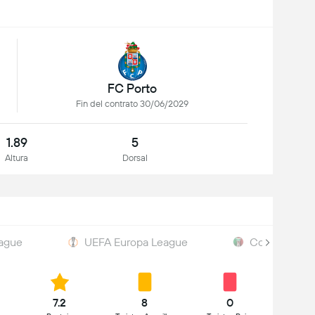
FC Porto
Fin del contrato 30/06/2029
1.89
5
Altura
Dorsal
ague
UEFA Europa League
Copa de Port
7.2
8
0