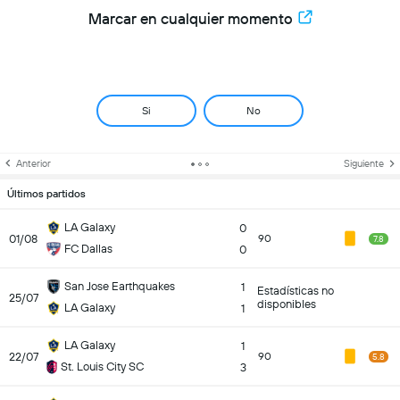
Marcar en cualquier momento
Si
No
Anterior
Siguiente
Últimos partidos
LA Galaxy
0
01/08
90
7.8
FC Dallas
0
San Jose Earthquakes
1
Estadísticas no
25/07
disponibles
LA Galaxy
1
LA Galaxy
1
22/07
90
5.8
St. Louis City SC
3