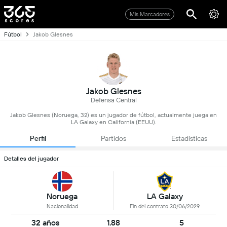
Mis Marcadores
Fútbol
Jakob Glesnes
Jakob Glesnes
Defensa Central
Jakob Glesnes (Noruega, 32) es un jugador de fútbol, actualmente juega en
LA Galaxy en California (EEUU).
Perfil
Partidos
Estadísticas
Detalles del jugador
Noruega
LA Galaxy
Nacionalidad
Fin del contrato 30/06/2029
32 años
1.88
5