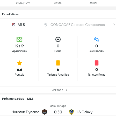
25/03/1994
Altura
Dorsal
Estadísticas
MLS
CONCACAF Copa de Campeones
12/19
0
0
Apariciones
Goles
Asistencias
6.6
6
0
Puntaje
Tarjetas Amarillas
Tarjetas Rojas
Ver más
Próximo partido - MLS
dom, 16º ago
0:30
Houston Dynamo
LA Galaxy