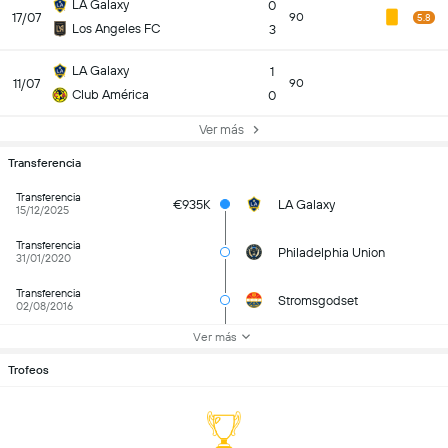
LA Galaxy
0
17/07
90
5.8
Los Angeles FC
3
LA Galaxy
1
11/07
90
Club América
0
Ver más
Transferencia
Transferencia
€935K
LA Galaxy
15/12/2025
Transferencia
Philadelphia Union
31/01/2020
Transferencia
Stromsgodset
02/08/2016
Ver más
Trofeos