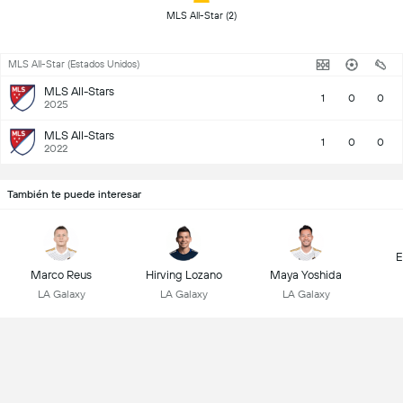
 MLS All-Star (2) 
MLS All-Star (Estados Unidos)
MLS All-Stars
1
0
0
2025
MLS All-Stars
1
0
0
2022
También te puede interesar
E
Marco Reus
Hirving Lozano
Maya Yoshida
LA Galaxy
LA Galaxy
LA Galaxy