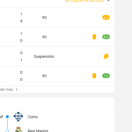
No jugó en 4 partidos
1
90
6.0
4
1
90
8.0
0
0
Suspendido
1
0
90
7.3
0
er más
5M
Como
Real Madrid