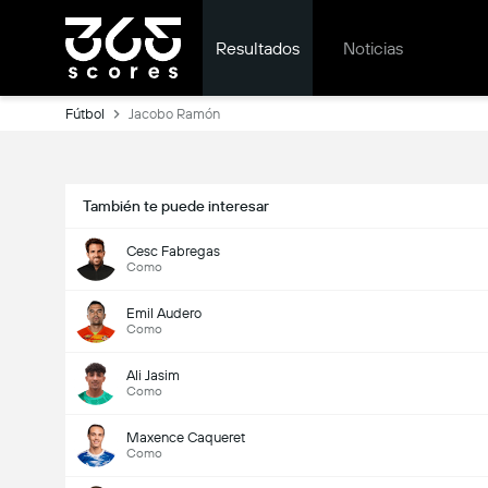
Resultados
Noticias
Fútbol
Jacobo Ramón
También te puede interesar
Cesc Fabregas
Como
Emil Audero
Como
Ali Jasim
Como
Maxence Caqueret
Como