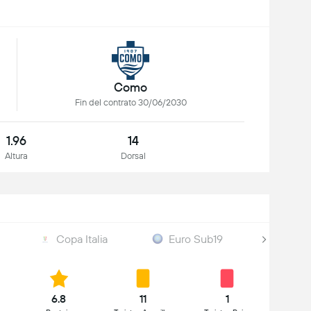
Como
Fin del contrato 30/06/2030
1.96
14
Altura
Dorsal
Copa Italia
Euro Sub19
Clasi
6.8
11
1