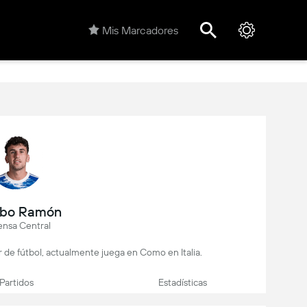
Mis Marcadores
obo Ramón
ensa Central
 de fútbol, actualmente juega en Como en Italia.
Partidos
Estadísticas