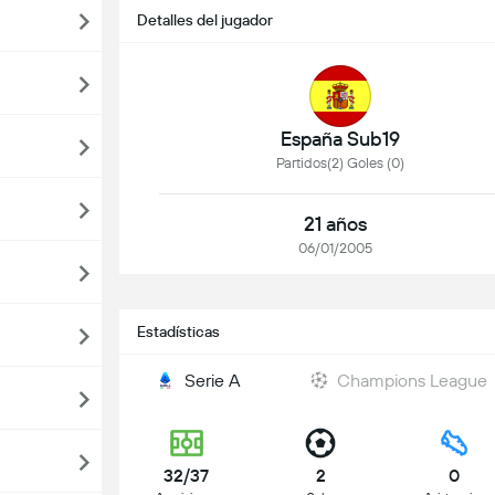
Detalles del jugador
España Sub19
Partidos(2) Goles (0)
21 años
06/01/2005
Estadísticas
Serie A
Champions League
32/37
2
0