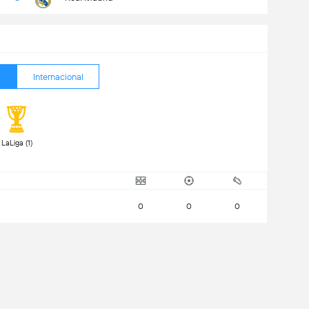
Internacional
 LaLiga (1) 
0
0
0