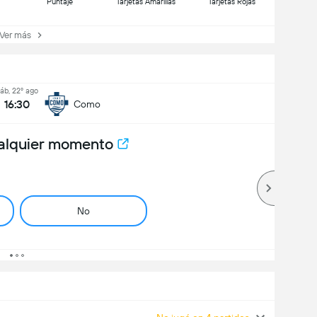
Puntaje
Tarjetas Amarillas
Tarjetas Rojas
er más
áb, 22º ago
16:30
Como
alquier momento
No