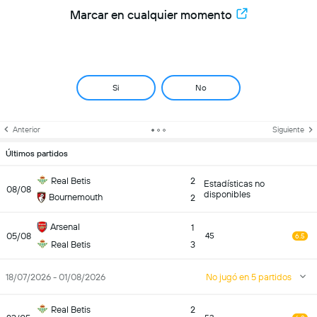
Marcar en cualquier momento
Si
No
Anterior
Siguiente
Últimos partidos
Real Betis
2
Estadísticas no
08/08
disponibles
Bournemouth
2
Arsenal
1
05/08
45
6.5
Real Betis
3
18/07/2026 - 01/08/2026
No jugó en 5 partidos
Real Betis
2