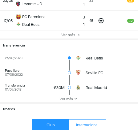
23/05
53
6.8
Levante UD
1
FC Barcelona
3
17/05
45
7.2
Real Betis
1
Ver más
Transferencia
Real Betis
26/07/2023
Pase libre
Sevilla FC
07/08/2022
Transferencia
€30M
Real Madrid
01/07/2013
Ver más
Trofeos
Club
Internacional