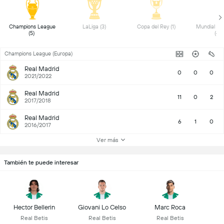
 Champions League 
 LaLiga (3) 
 Copa del Rey (1) 
 Mundial de 
(5) 
(4) 
Champions League (Europa)
Real Madrid
0
0
0
2021/2022
Real Madrid
11
0
2
2017/2018
Real Madrid
6
1
0
2016/2017
Ver más
También te puede interesar
Hector Bellerin
Giovani Lo Celso
Marc Roca
Real Betis
Real Betis
Real Betis