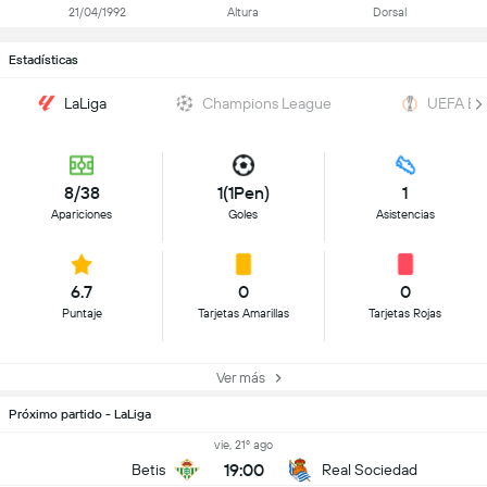
21/04/1992
Altura
Dorsal
Estadísticas
LaLiga
Champions League
UEFA Eu
8/38
1(1Pen)
1
Apariciones
Goles
Asistencias
6.7
0
0
Puntaje
Tarjetas Amarillas
Tarjetas Rojas
Ver más
Próximo partido - LaLiga
vie, 21º ago
19:00
Betis
Real Sociedad