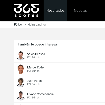
Resultados
Noticias
Fútbol
Heinz Lindner
También te puede interesar
Valon Berisha
FC Zürich
Marcel Koller
FC Zürich
Juan Perea
FC Zürich
Livano Comenencia
FC Zürich