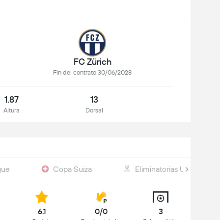
FC Zürich
Fin del contrato 30/06/2028
1.87
13
Altura
Dorsal
gue
Copa Suiza
Eliminatorias UEFA
6.1
0/0
3