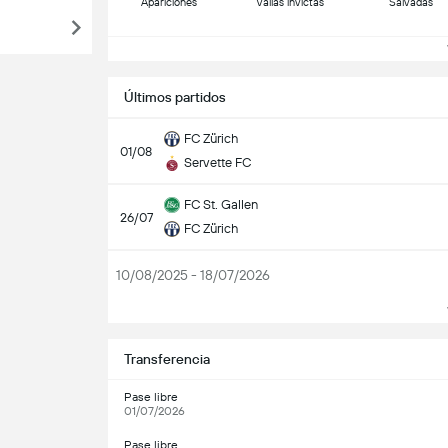
Apariciones
Vallas invictas
Salvadas
V
Últimos partidos
FC Zürich
01/08
Servette FC
FC St. Gallen
26/07
FC Zürich
10/08/2025 - 18/07/2026
V
Transferencia
Pase libre
01/07/2026
Pase libre