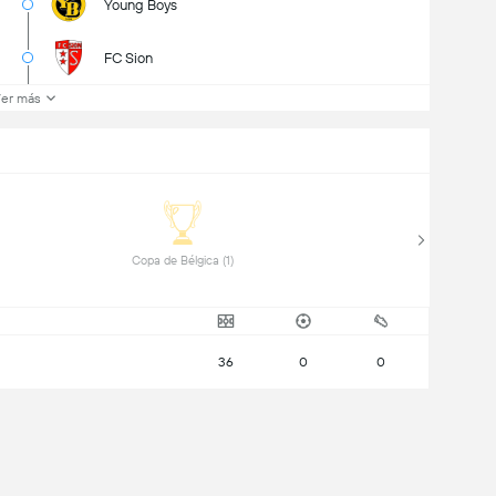
Young Boys
FC Sion
er más
 Copa de Bélgica (1) 
36
0
0