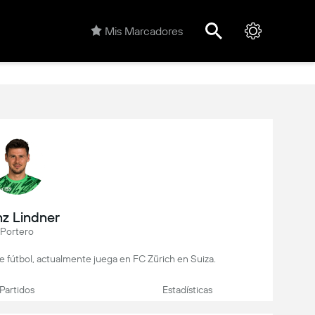
Mis Marcadores
nz Lindner
Portero
de fútbol, actualmente juega en FC Zürich en Suiza.
Partidos
Estadísticas