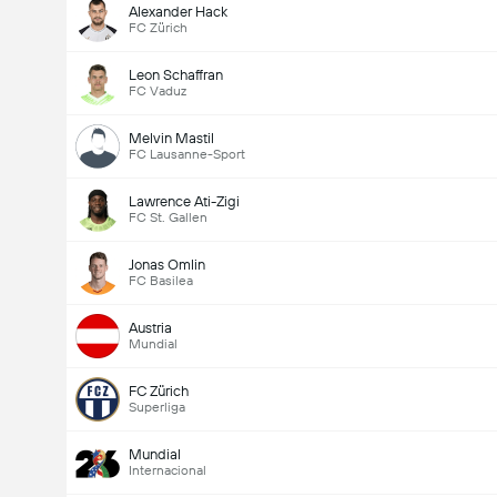
Alexander Hack
FC Zürich
Leon Schaffran
FC Vaduz
Melvin Mastil
FC Lausanne-Sport
Lawrence Ati-Zigi
FC St. Gallen
Jonas Omlin
FC Basilea
Austria
Mundial
FC Zürich
Superliga
Mundial
Internacional