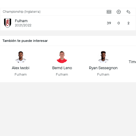
Championship (Inglaterra)
Fulham
39
0
2
2021/2022
También te puede interesar
Tim
Alex Iwobi
Bernd Leno
Ryan Sessegnon
Fulham
Fulham
Fulham