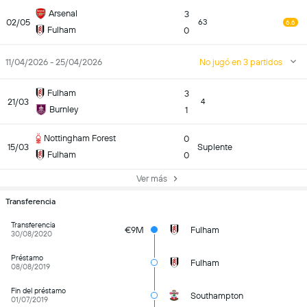
Arsenal
3
02/05
63
6.6
Fulham
0
11/04/2026 - 25/04/2026
No jugó en 3 partidos
Fulham
3
21/03
4
Burnley
1
Nottingham Forest
0
15/03
Suplente
Fulham
0
Ver más
Transferencia
Transferencia
€9M
Fulham
30/08/2020
Préstamo
Fulham
08/08/2019
Fin del préstamo
Southampton
01/07/2019