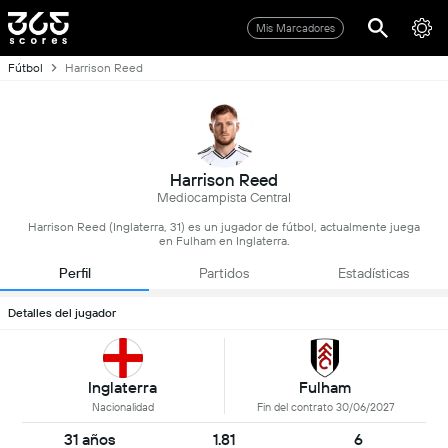
Mis Marcadores
Fútbol
Harrison Reed
Harrison Reed
Mediocampista Central
Harrison Reed (Inglaterra, 31) es un jugador de fútbol, actualmente juega
en Fulham en Inglaterra.
Perfil
Partidos
Estadísticas
Detalles del jugador
Inglaterra
Fulham
Nacionalidad
Fin del contrato 30/06/2027
31 años
1.81
6