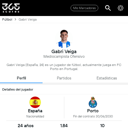
Mis Marcadores
Fútbol
Gabri Veiga
Gabri Veiga
Mediocampista Ofensivo
Gabri Veiga (España, 24) es un jugador de fútbol, actualmente juega en FC
Porto en Portugal.
Perfil
Partidos
Estadísticas
Detalles del jugador
España
Porto
Nacionalidad
Fin del contrato 30/06/2030
24 años
1.84
10