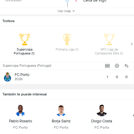
Celta de Vigo
11/09/2020
Ver más
Trofeos
 Supercopa 
 Primeira Liga (1) 
 AFC Liga de 
Portuguesa (1) 
Campeones Élite (1) 
Supercopa Portuguesa (Portugal)
FC Porto
1
0
0
2026
También te puede interesar
Pablo Rosario
Borja Sainz
Diogo Costa
FC Porto
FC Porto
FC Porto