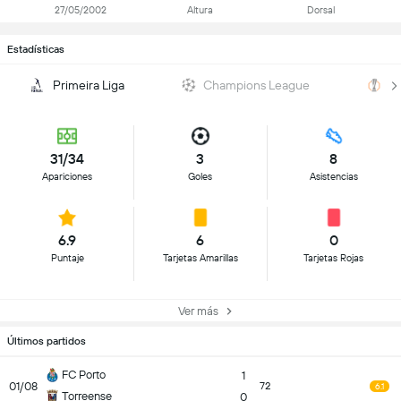
27/05/2002
Altura
Dorsal
Estadísticas
Primeira Liga
Champions League
U
31/34
3
8
Apariciones
Goles
Asistencias
6.9
6
0
Puntaje
Tarjetas Amarillas
Tarjetas Rojas
Ver más
Últimos partidos
FC Porto
1
01/08
72
6.1
Torreense
0