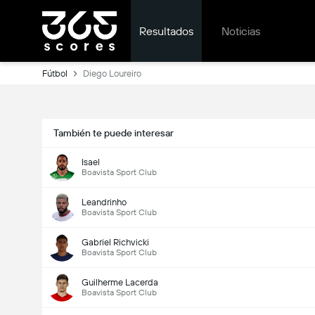
Resultados
Noticias
Fútbol
Diego Loureiro
También te puede interesar
Isael
Boavista Sport Club
Leandrinho
Boavista Sport Club
Gabriel Richvicki
Boavista Sport Club
Guilherme Lacerda
Boavista Sport Club