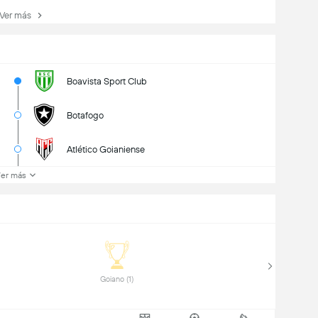
er más
Boavista Sport Club
Botafogo
Atlético Goianiense
er más
 Goiano (1) 