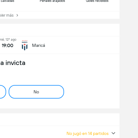
Salvadas
Penales atajados
Goles recibidos
er más
mié, 12º ago
19:00
Maricá
la invicta
No
No jugó en 14 partidos