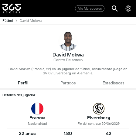
Mis Marcadores
Fútbol
David Mokwa
David Mokwa
Centro Delantero
David Mokwa (Francia, 22) es un jugador de fútbol, actualmente juega en
SV 07 Elversberg en Alemania.
Perfil
Partidos
Estadísticas
Detalles del jugador
Francia
Elversberg
Nacionalidad
Fin del contrato 30/06/2029
22 años
1.80
42