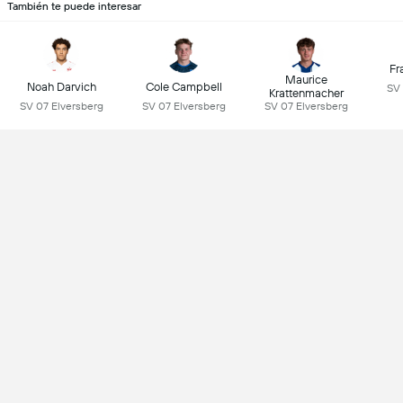
También te puede interesar
Fr
Maurice
Noah Darvich
Cole Campbell
SV 
Krattenmacher
SV 07 Elversberg
SV 07 Elversberg
SV 07 Elversberg