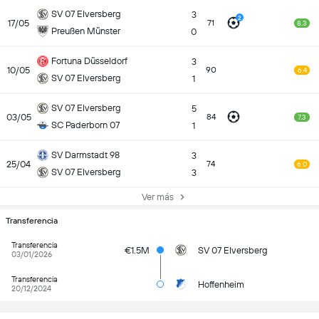
SV 07 Elversberg
3
2
17/05
71
8.3
Preußen Münster
0
Fortuna Düsseldorf
3
10/05
90
6.4
SV 07 Elversberg
1
SV 07 Elversberg
5
03/05
84
7.3
SC Paderborn 07
1
SV Darmstadt 98
3
25/04
74
6.0
SV 07 Elversberg
3
Ver más
Transferencia
Transferencia
€1.5M
SV 07 Elversberg
03/01/2026
Transferencia
Hoffenheim
20/12/2024