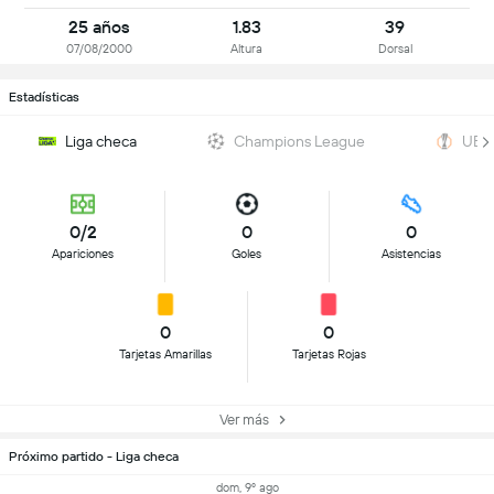
25 años
1.83
39
07/08/2000
Altura
Dorsal
Estadísticas
Liga checa
Champions League
UEFA
0/2
0
0
Apariciones
Goles
Asistencias
0
0
Tarjetas Amarillas
Tarjetas Rojas
Ver más
Próximo partido - Liga checa
dom, 9º ago