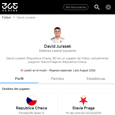
Mis Marcadores
Fútbol
David Jurasek
David Jurasek
Defensa Lateral Izquierdo
David Jurasek (Republica Checa, 25) es un jugador de fútbol, actualmente
juega en Slavia Praga en Republica Checa.
Lesión en el muslo - Regreso esperado: Late August 2026
Perfil
Partidos
Estadísticas
Detalles del jugador
Republica Checa
Slavia Praga
Partidos(18) Goles (1)
Fin del contrato 30/06/2029