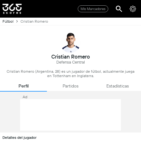
Mis Marcadores
Fútbol
Cristian Romero
Cristian Romero
Defensa Central
Cristian Romero (Argentina, 28) es un jugador de fútbol, actualmente juega
en Tottenham en Inglaterra.
Perfil
Partidos
Estadísticas
Ad
Detalles del jugador