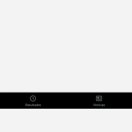
Resultados
Noticias