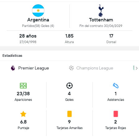
Argentina
Tottenham
Partidos(58) Goles (4)
Fin del contrato 30/06/2029
28 años
1.85
17
27/04/1998
Altura
Dorsal
Estadísticas
Premier League
Champions League
23/38
4
1
Apariciones
Goles
Asistencias
6.8
9
2
Puntaje
Tarjetas Amarillas
Tarjetas Rojas