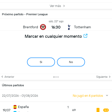
Ver más
Próximo partido - Premier League
sáb, 22º ago
16:30
Brentford
Tottenham
Marcar en cualquier momento
Si
No
Anterior
Siguiente
Últimos partidos
22/07/2026 - 01/08/2026
No jugó en 4 partidos
España
1
19/07
69
6.2