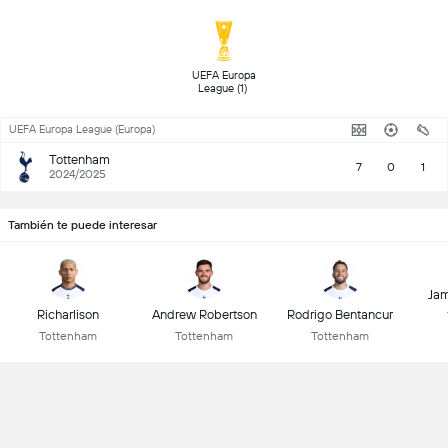
 UEFA Europa 
League (1) 
UEFA Europa League (Europa)
Tottenham
7
0
1
2024/2025
También te puede interesar
Ja
Richarlison
Andrew Robertson
Rodrigo Bentancur
Tottenham
Tottenham
Tottenham