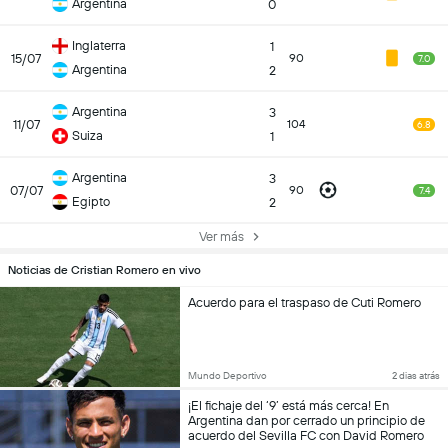
Argentina
0
Inglaterra
1
15/07
90
7.0
Argentina
2
Argentina
3
11/07
104
6.8
Suiza
1
Argentina
3
07/07
90
7.4
Egipto
2
Ver más
Noticias de Cristian Romero en vivo
Acuerdo para el traspaso de Cuti Romero
Mundo Deportivo
2 dias atrás
¡El fichaje del ‘9’ está más cerca! En
Argentina dan por cerrado un principio de
acuerdo del Sevilla FC con David Romero