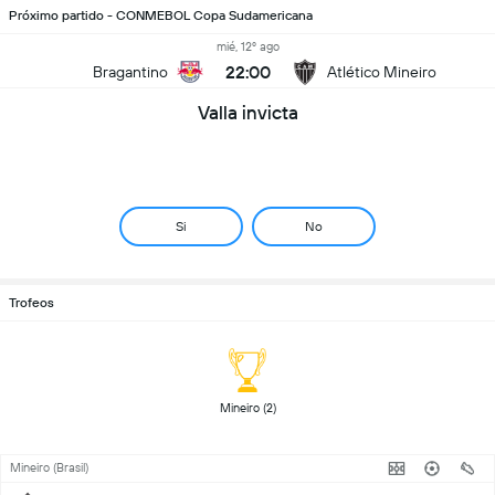
Próximo partido - CONMEBOL Copa Sudamericana
mié, 12º ago
22:00
Bragantino
Atlético Mineiro
Valla invicta
Si
No
Trofeos
 Mineiro (2) 
Mineiro (Brasil)