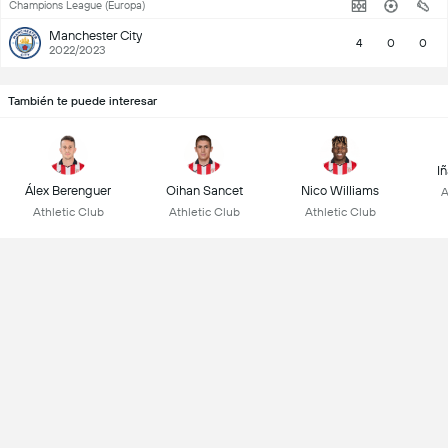
Champions League (Europa)
Manchester City
4
0
0
2022/2023
También te puede interesar
I
Álex Berenguer
Oihan Sancet
Nico Williams
A
Athletic Club
Athletic Club
Athletic Club