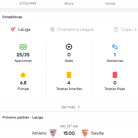
27/05/1994
Altura
Dorsal
Estadísticas
LaLiga
Champions League
Copa del
25/35
0
1
Apariciones
Goles
Asistencias
6.8
4
0
Puntaje
Tarjetas Amarillas
Tarjetas Rojas
Ver más
Próximo partido - LaLiga
sáb, 22º ago
15:00
Athletic
Sevilla