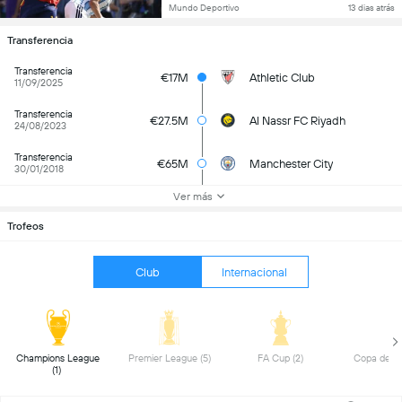
Mundo Deportivo
13 dias atrás
Transferencia
Transferencia
€17M
Athletic Club
11/09/2025
Transferencia
€27.5M
Al Nassr FC Riyadh
24/08/2023
Transferencia
€65M
Manchester City
30/01/2018
Ver más
Trofeos
Club
Internacional
 Champions League 
 Premier League (5) 
 FA Cup (2) 
(1) 