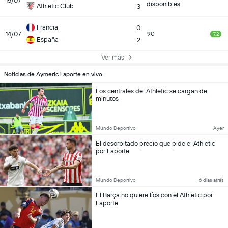
15/07
disponibles
Athletic Club
3
Francia
0
14/07
90
7.2
España
2
Ver más
Noticias de Aymeric Laporte en vivo
Los centrales del Athletic se cargan de
minutos
Mundo Deportivo
Ayer
El desorbitado precio que pide el Athletic
por Laporte
Mundo Deportivo
6 dias atrás
El Barça no quiere líos con el Athletic por
Laporte