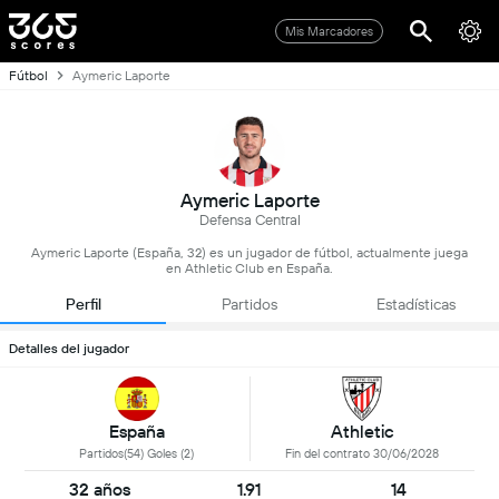
Mis Marcadores
Fútbol
Aymeric Laporte
Aymeric Laporte
Defensa Central
Aymeric Laporte (España, 32) es un jugador de fútbol, actualmente juega
en Athletic Club en España.
Perfil
Partidos
Estadísticas
Detalles del jugador
España
Athletic
Partidos(54) Goles (2)
Fin del contrato 30/06/2028
32 años
1.91
14