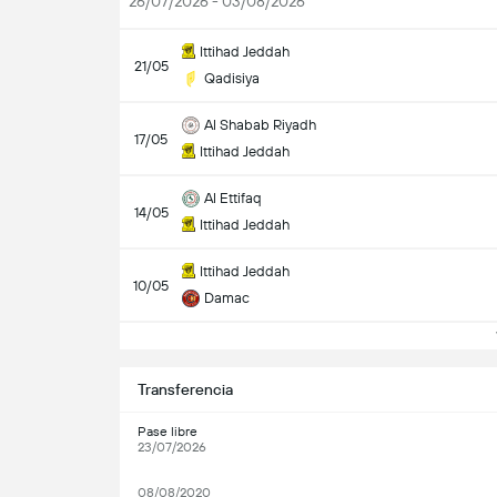
26/07/2026 - 03/08/2026
Ittihad Jeddah
21/05
Qadisiya
Al Shabab Riyadh
17/05
Ittihad Jeddah
Al Ettifaq
14/05
Ittihad Jeddah
Ittihad Jeddah
10/05
Damac
V
Transferencia
Pase libre
23/07/2026
08/08/2020