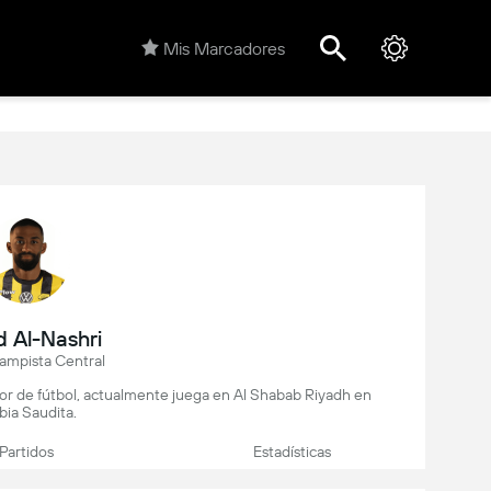
Mis Marcadores
 Al-Nashri
mpista Central
dor de fútbol, actualmente juega en Al Shabab Riyadh en
bia Saudita.
Partidos
Estadísticas