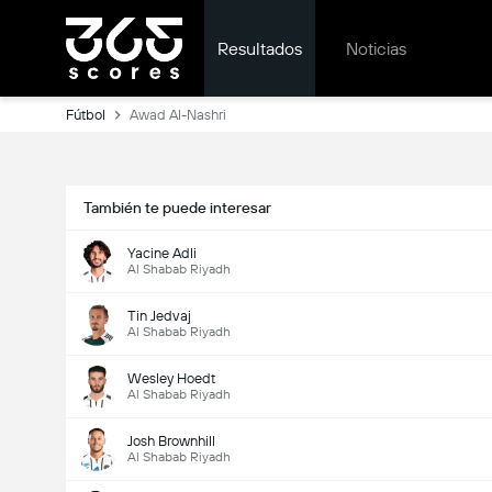
Resultados
Noticias
Fútbol
Awad Al-Nashri
También te puede interesar
Yacine Adli
Al Shabab Riyadh
Tin Jedvaj
Al Shabab Riyadh
Wesley Hoedt
Al Shabab Riyadh
Josh Brownhill
Al Shabab Riyadh