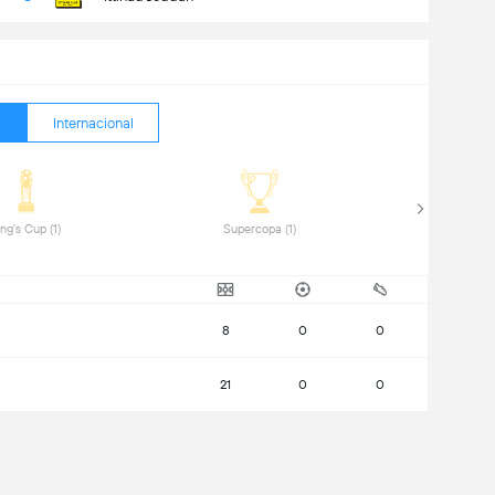
Internacional
 King's Cup (1) 
 Supercopa (1) 
8
0
0
21
0
0