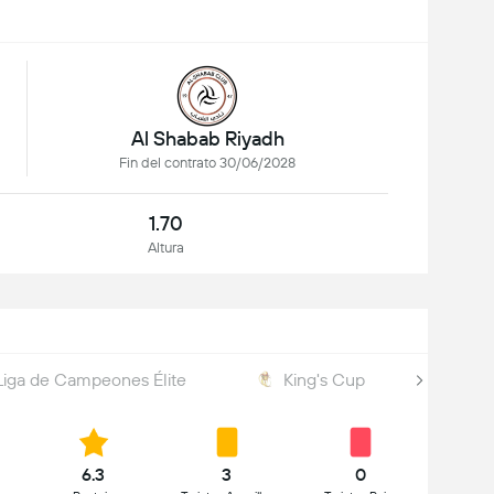
Al Shabab Riyadh
Fin del contrato 30/06/2028
1.70
Altura
iga de Campeones Élite
King's Cup
Cam
6.3
3
0