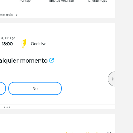
Puntaje
Tarjetas Amarillas
Tarjetas Rojas
er más
jue, 13º ago
18:00
Qadisiya
alquier momento
No