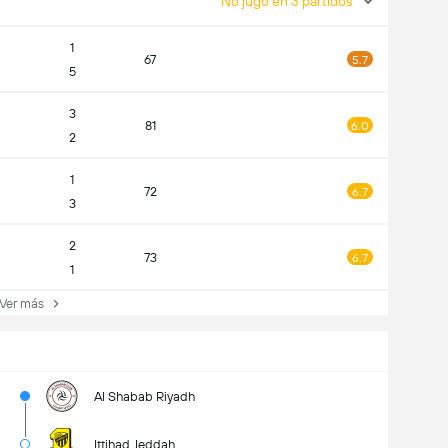
No jugó en 3 partidos
1
67
5.7
5
3
81
6.0
2
1
72
6.7
3
2
73
6.7
1
er más
Al Shabab Riyadh
Ittihad Jeddah