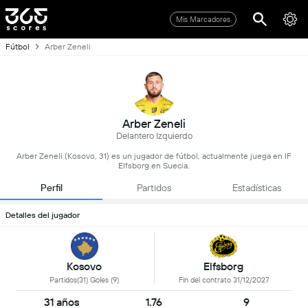
Mis Marcadores
Fútbol
Arber Zeneli
Arber Zeneli
Delantero Izquierdo
Arber Zeneli (Kosovo, 31) es un jugador de fútbol, actualmente juega en IF
Elfsborg en Suecia.
Perfil
Partidos
Estadísticas
Detalles del jugador
Kosovo
Elfsborg
Partidos(31) Goles (9)
Fin del contrato 31/12/2027
31 años
1.76
9