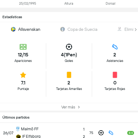
25/02/1995
Altura
Dorsal
Estadísticas
Allsvenskan
Copa de Suecia
Elimin
12/15
4(1Pen)
2
Apariciones
Goles
Asistencias
7.1
2
0
Puntaje
Tarjetas Amarillas
Tarjetas Rojas
Ver más
Últimos partidos
Malmö FF
1
26/07
75
8.4
IF Elfsborg
2