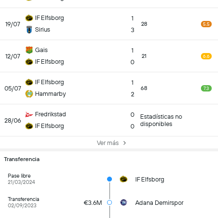
IF Elfsborg
1
19/07
28
5.5
Sirius
3
Gais
1
12/07
21
6.6
IF Elfsborg
0
IF Elfsborg
1
05/07
68
7.3
Hammarby
2
Fredrikstad
0
Estadísticas no
28/06
disponibles
IF Elfsborg
0
Ver más
Transferencia
Pase libre
IF Elfsborg
21/03/2024
Transferencia
€3.6M
Adana Demirspor
02/09/2023