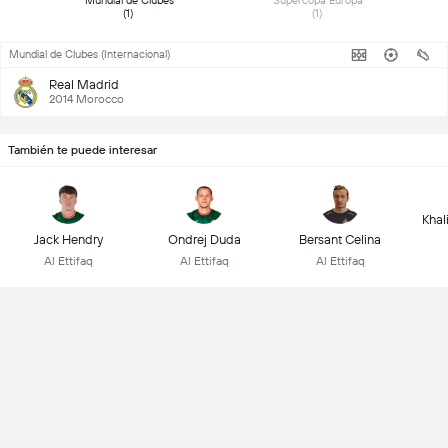
 Mundial de Clubes 
 Supercopa Europa 
(1) 
(1) 
Mundial de Clubes (Internacional)
Real Madrid
2014 Morocco
También te puede interesar
Khal
Jack Hendry
Ondrej Duda
Bersant Celina
Al Ettifaq
Al Ettifaq
Al Ettifaq