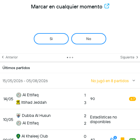
Marcar en cualquier momento
Si
No
Anterior
Siguiente
Últimos partidos
15/05/2026 - 05/08/2026
No jugó en 8 partidos
Al Ettifaq
1
14/05
90
6.7
Ittihad Jeddah
3
Dubba Al Husun
2
Estadísticas no
10/05
disponibles
Al Ettifaq
2
Al Khaleej Club
0
3