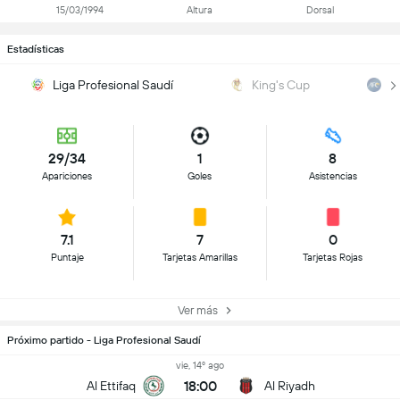
15/03/1994
Altura
Dorsal
Estadísticas
Liga Profesional Saudí
King's Cup
G
29/34
1
8
Apariciones
Goles
Asistencias
7.1
7
0
Puntaje
Tarjetas Amarillas
Tarjetas Rojas
Ver más
Próximo partido - Liga Profesional Saudí
vie, 14º ago
18:00
Al Ettifaq
Al Riyadh