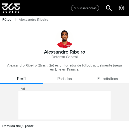
Mis Marcadores
Fútbol
Alexsandro Ribeiro
Alexsandro Ribeiro
Defensa Central
Alexsandro Ribeiro (Brasil, 26) es un jugador de fútbol, actualmente juega
en Lille en Francia.
Perfil
Partidos
Estadísticas
Ad
Detalles del jugador