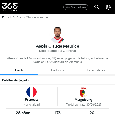
Mis Marcadores
Fútbol
Alexis Claude Maurice
Alexis Claude Maurice
Mediocampista Ofensivo
Alexis Claude Maurice (Francia, 28) es un jugador de fútbol, actualmente
juega en FC Augsburg en Alemania.
Perfil
Partidos
Estadísticas
Detalles del jugador
Francia
Augsburg
Nacionalidad
Fin del contrato 30/06/2027
28 años
1.76
20