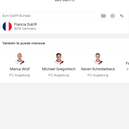
 Euro Sub19 (1) 
Euro Sub19 (Europa)
Francia Sub19
2016 Germany
También te puede interesar
F
Marius Wolf
Michael Gregoritsch
Keven Schlotterbeck
F
FC Augsburg
FC Augsburg
FC Augsburg