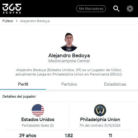
Mis Marcadores
Fútbol
Alejandro Bedoya
Alejandro Bedoya
Mediocampista Central
Alejandro Bedoya (Estados Unidos, 39) es un jugador de fútbol,
actualmente juega en Philadelphia Union en Pensilvania (EEUU).
Perfil
Partidos
Estadísticas
Detalles del jugador
Estados Unidos
Philadelphia Union
Partidos(66) Goles (2)
Fin del contrato 31/12/2026
39 años
1.82
11