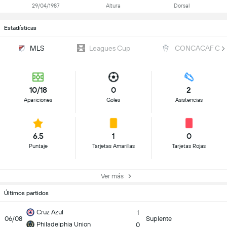
29/04/1987
Altura
Dorsal
Estadísticas
MLS
Leagues Cup
CONCACAF Cop
10/18
0
2
Apariciones
Goles
Asistencias
6.5
1
0
Puntaje
Tarjetas Amarillas
Tarjetas Rojas
Ver más
Últimos partidos
Cruz Azul
1
06/08
Suplente
Philadelphia Union
0