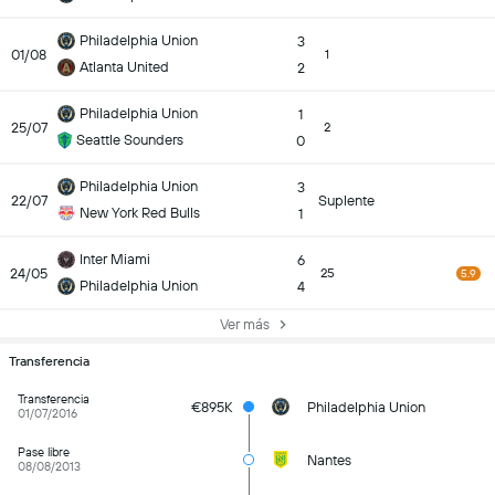
Philadelphia Union
3
01/08
1
Atlanta United
2
Philadelphia Union
1
25/07
2
Seattle Sounders
0
Philadelphia Union
3
22/07
Suplente
New York Red Bulls
1
Inter Miami
6
24/05
25
5.9
Philadelphia Union
4
Ver más
Transferencia
Transferencia
€895K
Philadelphia Union
01/07/2016
Pase libre
Nantes
08/08/2013