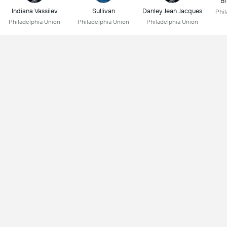
Br
Indiana Vassilev
Sullivan
Danley Jean Jacques
Phil
Philadelphia Union
Philadelphia Union
Philadelphia Union