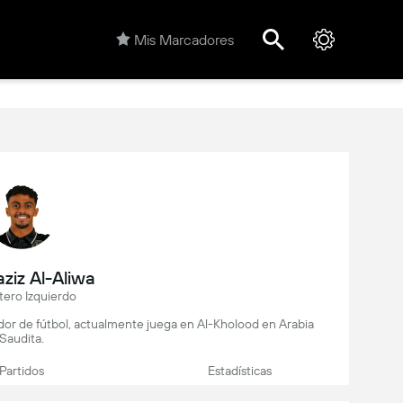
Mis Marcadores
ziz Al-Aliwa
tero Izquierdo
ador de fútbol, actualmente juega en Al-Kholood en Arabia
Saudita.
Partidos
Estadísticas