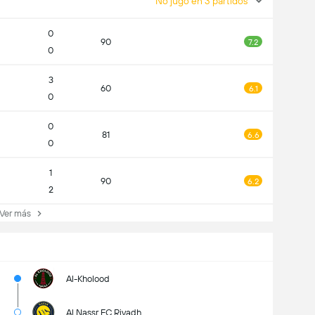
No jugó en 3 partidos
0
90
7.2
0
3
60
6.1
0
0
81
6.6
0
1
90
6.2
2
er más
Al-Kholood
Al Nassr FC Riyadh