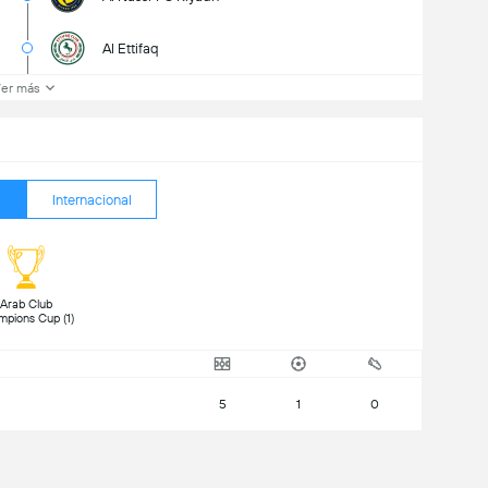
Al Ettifaq
er más
Internacional
 Arab Club 
Champions Cup (1) 
5
1
0