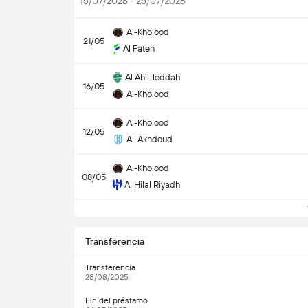
15/07/2026 - 25/07/2026
Al-Kholood
21/05
Al Fateh
Al Ahli Jeddah
16/05
Al-Kholood
Al-Kholood
12/05
Al-Akhdoud
Al-Kholood
08/05
Al Hilal Riyadh
V
Transferencia
Transferencia
28/08/2025
Fin del préstamo