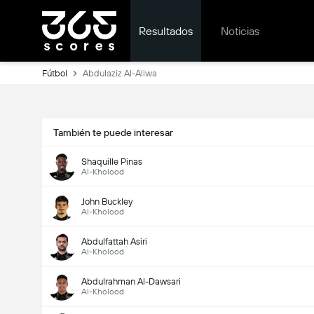
Resultados
Noticias
Fútbol
Abdulaziz Al-Aliwa
También te puede interesar
Shaquille Pinas
Al-Kholood
John Buckley
Al-Kholood
Abdulfattah Asiri
Al-Kholood
Abdulrahman Al-Dawsari
Al-Kholood