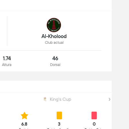
Al-Kholood
Club actual
1.74
46
Altura
Dorsal
King's Cup
6.8
3
0