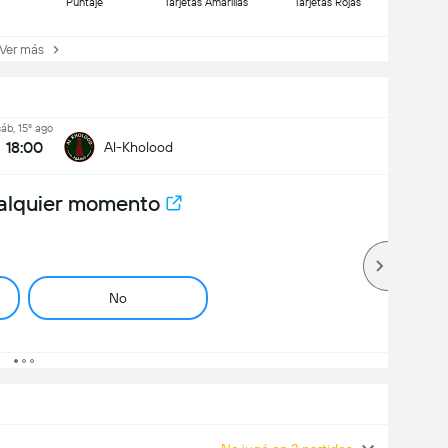
Puntaje
Tarjetas Amarillas
Tarjetas Rojas
er más
sáb, 15º ago
18:00
Al-Kholood
alquier momento
No