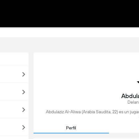
Abdula
Delan
Abdulaziz Al-Aliwa (Arabia Saudita, 22) es un jug
Perfil