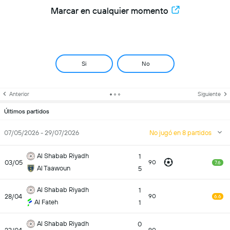
Marcar en cualquier momento
Si
No
Anterior
Siguiente
Últimos partidos
07/05/2026 - 29/07/2026
No jugó en 8 partidos
Al Shabab Riyadh
1
03/05
90
7.6
Al Taawoun
5
Al Shabab Riyadh
1
28/04
90
6.6
Al Fateh
1
Al Shabab Riyadh
0