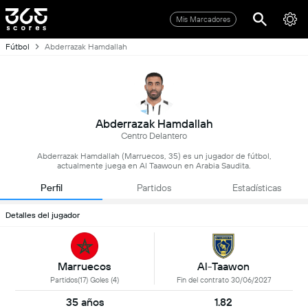
Mis Marcadores
Fútbol
Abderrazak Hamdallah
Abderrazak Hamdallah
Centro Delantero
Abderrazak Hamdallah (Marruecos, 35) es un jugador de fútbol,
actualmente juega en Al Taawoun en Arabia Saudita.
Perfil
Partidos
Estadísticas
Detalles del jugador
Marruecos
Al-Taawon
Partidos(17) Goles (4)
Fin del contrato 30/06/2027
35 años
1.82