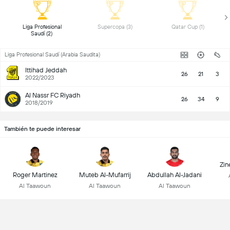
 Liga Profesional 
 Supercopa (3) 
 Qatar Cup (1) 
Saudí (2) 
Liga Profesional Saudí (Arabia Saudita)
Ittihad Jeddah
26
21
3
2022/2023
Al Nassr FC Riyadh
26
34
9
2018/2019
También te puede interesar
Zin
Roger Martinez
Muteb Al-Mufarrij
Abdullah Al-Jadani
Al Taawoun
Al Taawoun
Al Taawoun