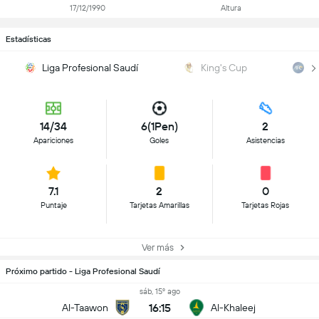
17/12/1990
Altura
Estadísticas
Liga Profesional Saudí
King's Cup
G
14/34
6(1Pen)
2
Apariciones
Goles
Asistencias
7.1
2
0
Puntaje
Tarjetas Amarillas
Tarjetas Rojas
Ver más
Próximo partido - Liga Profesional Saudí
sáb, 15º ago
16:15
Al-Taawon
Al-Khaleej