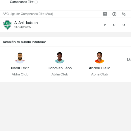
Campeones Élite (1) 
AFC Liga de Campeones Élite (Asia)
Al Ahli Jeddah
2
0
0
2024/2025
También te puede interesar
M
Nabil Fekir
Donovan Léon
Abdou Diallo
Abha Club
Abha Club
Abha Club