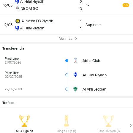
Al Hilal Riyadh
2
16/05
12
6.5
NEOM SC
0
Al Nassr FC Riyadh
1
12/05
Suplente
Al Hilal Riyadh
1
Ver más
Transferencia
Préstamo
Abha Club
21/07/2026
Pase libre
Al Hilal Riyadh
03/07/2025
Al Ahli Jeddah
22/09/2023
Trofeos
 AFC Liga de 
 King's Cup (1) 
 First Division (1) 