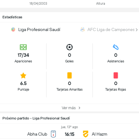
18/04/2003
Altura
Estadísticas
Liga Profesional Saudí
AFC Liga de Campeones Él
17/34
0
0
Apariciones
Goles
Asistencias
6.5
0
0
Puntaje
Tarjetas Amarillas
Tarjetas Rojas
Ver más
Próximo partido - Liga Profesional Saudí
jue, 13º ago
16:15
Abha Club
Al Hazm