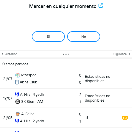
Marcar en cualquier momento
Si
No
Anterior
Siguiente
Últimos partidos
Rizespor
0
Estadísticas no
31/07
disponibles
Abha Club
0
Al Hilal Riyadh
2
Estadísticas no
19/07
disponibles
SK Sturm AM
1
Al Feiha
0
21/05
8
6.3
Al Hilal Riyadh
1