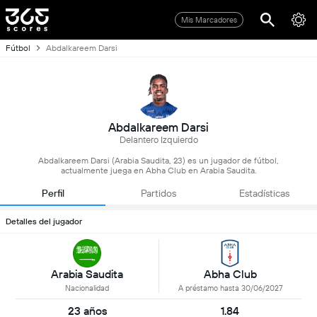
Mis Marcadores
Fútbol
Abdalkareem Darsi
Abdalkareem Darsi
Delantero Izquierdo
Abdalkareem Darsi (Arabia Saudita, 23) es un jugador de fútbol,
actualmente juega en Abha Club en Arabia Saudita.
Perfil
Partidos
Estadísticas
Detalles del jugador
Arabia Saudita
Abha Club
Nacionalidad
A préstamo hasta 30/06/2027
23 años
1.84