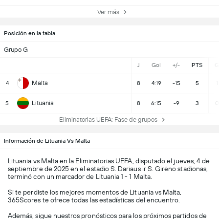
Ver más
Posición en la tabla
Grupo G
J
Gol
+/-
PTS
G
Malta
4
8
4:19
-15
5
1
Lituania
5
8
6:15
-9
3
0
Eliminatorias UEFA: Fase de grupos
Información de Lituania Vs Malta
Lituania
vs
Malta
en la
Eliminatorias UEFA
, disputado el jueves, 4 de
septiembre de 2025 en el estadio S. Dariaus ir S. Girėno stadionas,
terminó con un marcador de Lituania 1 - 1 Malta.
Si te perdiste los mejores momentos de Lituania vs Malta,
365Scores te ofrece todas las estadísticas del encuentro.
Además, sigue nuestros pronósticos para los próximos partidos de