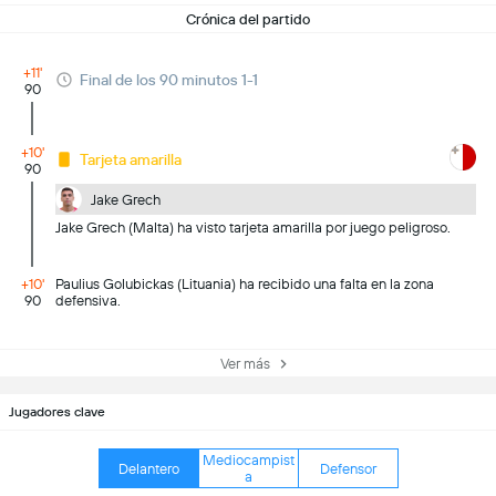
Crónica del partido
+11'
Final de los 90 minutos 1-1
90
+10'
Tarjeta amarilla
90
Jake Grech
Jake Grech (Malta) ha visto tarjeta amarilla por juego peligroso.
+10'
Paulius Golubickas (Lituania) ha recibido una falta en la zona
90
defensiva.
Ver más
Jugadores clave
Mediocampist
Delantero
Defensor
a