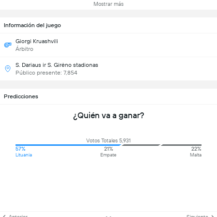
Mostrar más
Información del juego
Giorgi Kruashvili
Árbitro
S. Dariaus ir S. Girėno stadionas
Público presente: 7,854
Predicciones
¿Quién va a ganar?
Votos Totales 5,931
57%
21%
22%
Lituania
Empate
Malta