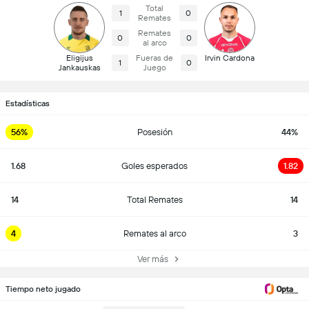
Total
1
0
Remates
Remates
0
0
al arco
Eligijus
Fueras de
Irvin Cardona
1
0
Jankauskas
Juego
Estadísticas
56%
Posesión
44%
1.68
Goles esperados
1.82
14
Total Remates
14
4
Remates al arco
3
Ver más
Tiempo neto jugado