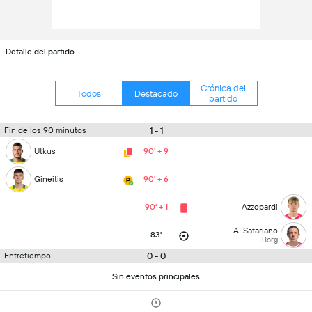
Detalle del partido
Crónica del
Todos
Destacado
partido
1 - 1
Fin de los 90 minutos
Utkus
90' + 9
Gineitis
90' + 6
90' + 1
Azzopardi
A. Satariano
83'
Borg
0 - 0
Entretiempo
Sin eventos principales