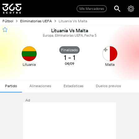
Mis Marcadores
Fútbol
Eliminatorias UEFA
Lituania Vs Malta
Lituania Vs Malta
Europa, Eliminatorias UEFA, Fecha 5
Finalizado
1
-
1
04/09
Lituania
Malta
Partido
Alineaciones
Estadísticas
Duelos previos
Ad