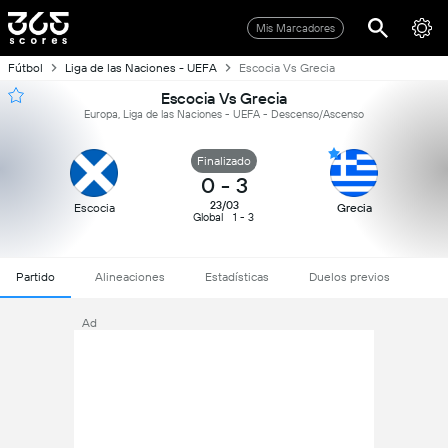
Mis Marcadores
Fútbol
Liga de las Naciones - UEFA
Escocia Vs Grecia
Escocia Vs Grecia
Europa, Liga de las Naciones - UEFA - Descenso/Ascenso
Finalizado
0
-
3
23/03
Escocia
Grecia
Global
1 - 3
Partido
Alineaciones
Estadísticas
Duelos previos
Ad