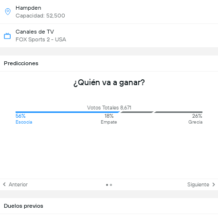
Hampden
Capacidad: 52,500
Canales de TV
FOX Sports 2 - USA
Predicciones
¿Quién va a ganar?
Votos Totales 8,671
56%
18%
26%
Escocia
Empate
Grecia
Anterior
Siguiente
Duelos previos