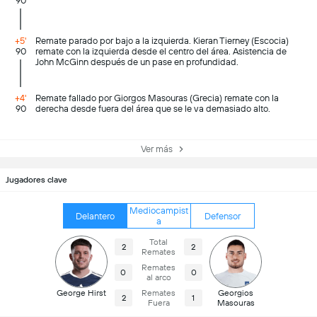
90
+5'
Remate parado por bajo a la izquierda. Kieran Tierney (Escocia)
90
remate con la izquierda desde el centro del área. Asistencia de
John McGinn después de un pase en profundidad.
+4'
Remate fallado por Giorgos Masouras (Grecia) remate con la
90
derecha desde fuera del área que se le va demasiado alto.
Ver más
Jugadores clave
Mediocampist
Delantero
Defensor
a
Total
2
2
Remates
Remates
0
0
al arco
George Hirst
Remates
Georgios
2
1
Fuera
Masouras