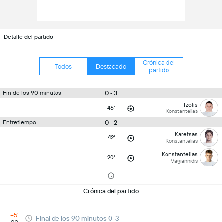
Detalle del partido
Crónica del
Todos
Destacado
partido
0 - 3
Fin de los 90 minutos
Tzolis
46'
Konstantelias
0 - 2
Entretiempo
Karetsas
42'
Konstantelias
Konstantelias
20'
Vagiannidis
Crónica del partido
+5'
Final de los 90 minutos 0-3