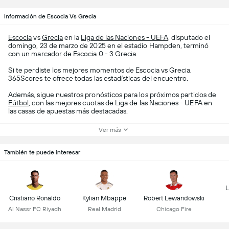
Información de Escocia Vs Grecia
Escocia
vs
Grecia
en la
Liga de las Naciones - UEFA
, disputado el
domingo, 23 de marzo de 2025 en el estadio Hampden, terminó
con un marcador de Escocia 0 - 3 Grecia.
Si te perdiste los mejores momentos de Escocia vs Grecia,
365Scores te ofrece todas las estadísticas del encuentro.
Además, sigue nuestros pronósticos para los próximos partidos de
Fútbol
, con las mejores cuotas de Liga de las Naciones - UEFA en
las casas de apuestas más destacadas.
Ver más
También te puede interesar
L
Cristiano Ronaldo
Kylian Mbappe
Robert Lewandowski
Al Nassr FC Riyadh
Real Madrid
Chicago Fire