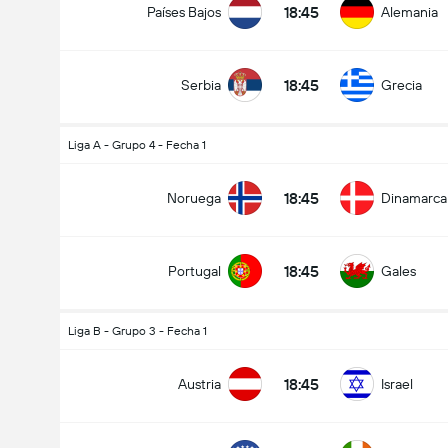
18:45
Países Bajos
Alemania
18:45
Serbia
Grecia
Goles en el partido (2.5)
Liga A - Grupo 4 - Fecha 1
18:45
Noruega
Dinamarca
Menos de
Más de
18:45
Portugal
Gales
Liga B - Grupo 3 - Fecha 1
18:45
Austria
Israel