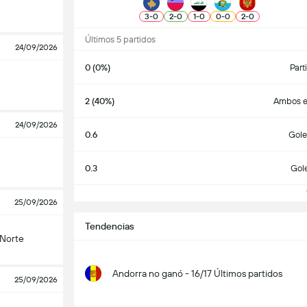
3
-
0
2
-
0
1
-
0
0
-
0
2
-
0
Últimos 5 partidos
24/09/2026
0 (0%)
Part
2 (40%)
Ambos e
24/09/2026
0.6
Gole
0.3
Gol
V
25/09/2026
Tendencias
 Norte
Andorra no ganó - 16/17 Últimos partidos
25/09/2026