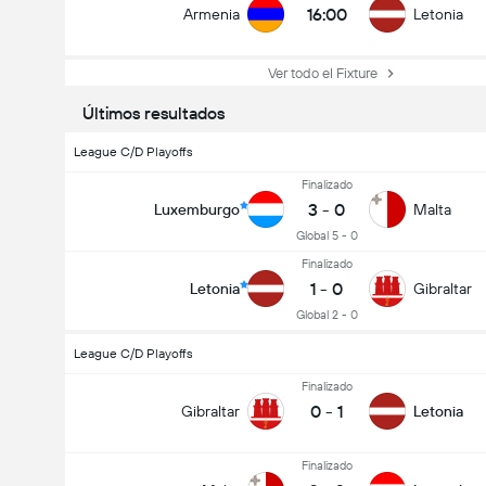
16:00
Armenia
Letonia
Ver todo el Fixture
Últimos resultados
League C/D Playoffs
Finalizado
3
-
0
Luxemburgo
Malta
Global 5 - 0
Finalizado
1
-
0
Letonia
Gibraltar
Global 2 - 0
League C/D Playoffs
Finalizado
0
-
1
Gibraltar
Letonia
Finalizado