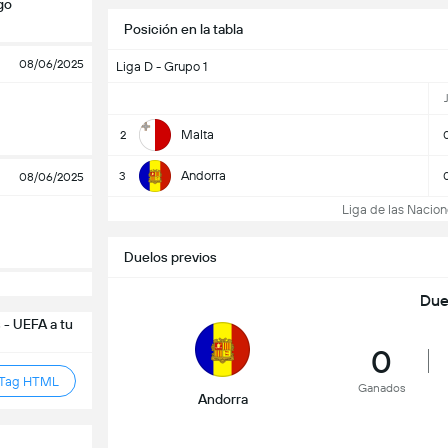
go
Posición en la tabla
08/06/2025
Liga D - Grupo 1
Malta
2
Andorra
3
08/06/2025
Liga de las Nacione
Duelos previos
Due
 - UEFA a tu
0
 Tag HTML
Ganados
Andorra