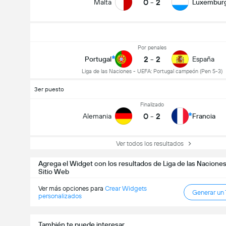
0
-
2
Malta
Luxembur
Por penales
2
-
2
Portugal
España
Liga de las Naciones - UEFA: Portugal campeón (Pen 5-3)
3er puesto
Finalizado
0
-
2
Alemania
Francia
Ver todos los resultados
Agrega el Widget con los resultados de Liga de las Naciones
Sitio Web
Ver más opciones para
Crear Widgets
Generar un
personalizados
También te puede interesar