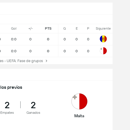
J
Gol
+/-
PTS
G
E
P
Siguiente
0
0:0
0
0
0
0
0
0
0:0
0
0
0
0
0
s - UEFA: Fase de grupos
los previos
2
2
Empates
Ganados
Malta