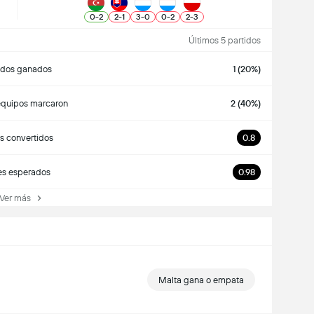
0
-
2
2
-
1
3
-
0
0
-
2
2
-
3
Últimos 5 partidos
idos ganados
1 (20%)
quipos marcaron
2 (40%)
s convertidos
0.8
es esperados
0.98
er más
Malta gana o empata