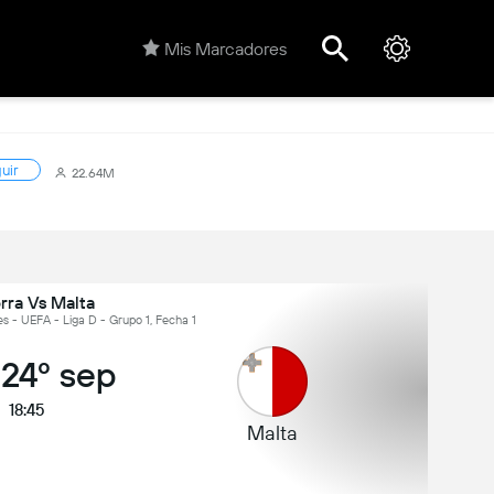
Mis Marcadores
uir
22.64M
rra Vs Malta
es - UEFA - Liga D - Grupo 1, Fecha 1
 24º sep
18:45
Malta