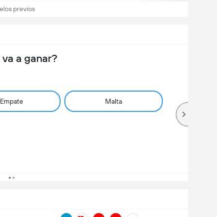
elos previos
 va a ganar?
Empate
Malta