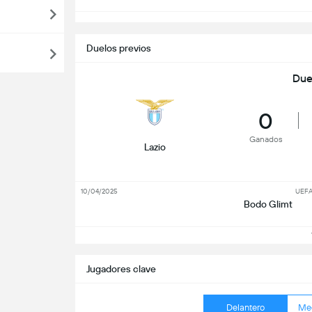
Duelos previos
Due
0
Ganados
Lazio
10/04/2025
UEFA
Bodo Glimt
V
Jugadores clave
Delantero
Me