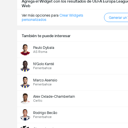
Agrega el Widget con los resultados de UEFA Europa League 
Web
Ver más opciones para
Crear Widgets
Generar un
personalizados
También te puede interesar
Paulo Dybala
AS Roma
N'Golo Kanté
Fenerbahce
Marco Asensio
Fenerbahce
Alex Oxlade-Chamberlain
Celtic
Rodrigo Becão
Fenerbahce