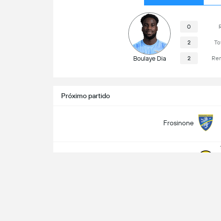
0
2
To
Boulaye Dia
2
Rem
Próximo partido
Frosinone
Bodo Glimt
Información del juego
Jan Seidel