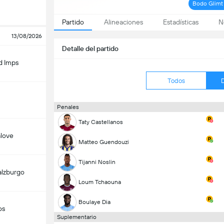
Bodo Glimt
Partido
Alineaciones
Estadísticas
N
13/08/2026
Detalle del partido
d Imps
Todos
Penales
Taty Castellanos
alove
Matteo Guendouzi
Tijanni Noslin
alzburgo
Loum Tchaouna
Boulaye Dia
os
Suplementario