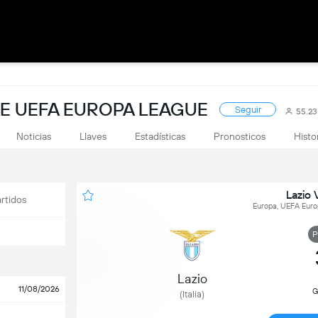
DE UEFA EUROPA LEAGUE
Seguir
55.2
Noticias
Llaves
Estadísticas
Pronosticos
Histo
Lazio 
rtidos
Europa, UEFA Euro
P
Lazio
11/08/2026
G
(Italia)