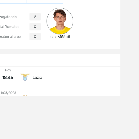
Regateado
2
tal Remates
0
ates al arco
0
Isak Määttä
Hoy
18:45
Lazio
11/08/2026
16:00
St. Gilloise
Global 3 - 3
Stadio Olimpico (Rome)