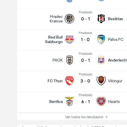
Finalizado
Hradec
0
-
1
Besiktas
Kralove
Finalizado
Red Bull
1
-
0
Pafos FC
Salzburgo
Finalizado
0
-
1
PAOK
Anderlech
Finalizado
3
-
0
FC Thun
Vikingur
Finalizado
6
-
1
Benfica
Hearts
Ver todos los resultados