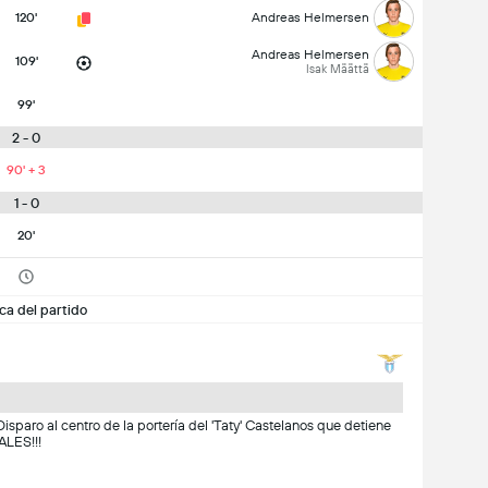
120'
Andreas Helmersen
Andreas Helmersen
109'
Isak Määttä
99'
2 - 0
90' + 3
1 - 0
20'
ca del partido
isparo al centro de la portería del 'Taty' Castelanos que detiene
ALES!!!