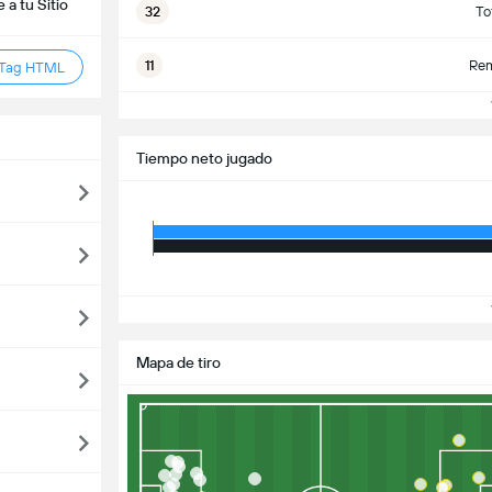
a tu Sitio
32
To
11
Rem
 Tag HTML
V
Tiempo neto jugado
V
Mapa de tiro