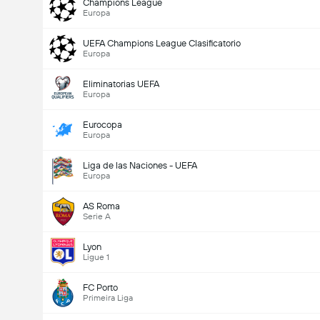
Champions League
Europa
UEFA Champions League Clasificatorio
Europa
Eliminatorias UEFA
Europa
Eurocopa
Europa
Goles en el partido (2.5)
Liga de las Naciones - UEFA
Europa
AS Roma
Votos Totales 1,457
Serie A
Lyon
Ligue 1
FC Porto
Primeira Liga