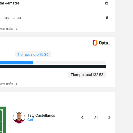
tal Remates
12
ates al arco
8
er más
Tiempo neto 75:36
Tiempo total 132:53
er más
Taty Castellanos
21'
Gol