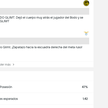
DO GLIMT. Dejó el cuerpo muy atrás el jugador del Bodo y se
O GLIMT
o Glimt. ¡Zapatazo hacia la escuadra derecha del meta ruso!
er más
Posesión
47%
es esperados
1.42