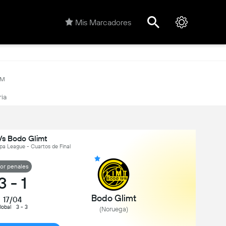
Mis Marcadores
3M
ria
Vs Bodo Glimt
pa League - Cuartos de Final
or penales
3
-
1
Bodo Glimt
17/04
lobal
3 - 3
(Noruega)