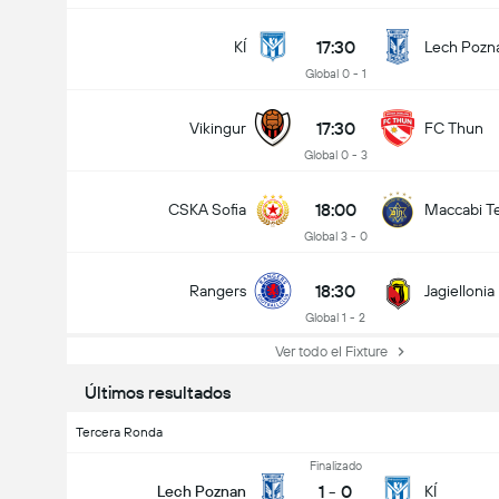
17:30
KÍ
Lech Pozn
Global 0 - 1
17:30
Vikingur
FC Thun
Global 0 - 3
18:00
CSKA Sofia
Maccabi Te
Global 3 - 0
18:30
Rangers
Jagiellonia
Global 1 - 2
Ver todo el Fixture
Últimos resultados
Tercera Ronda
Finalizado
1
-
0
Lech Poznan
KÍ