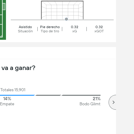
Asistido
Pie derecho
0.32
0.32
Situación
Tipo de tiro
xG
xGOT
 va a ganar?
Totales 15,901
14%
21%
Empate
Bodo Glimt