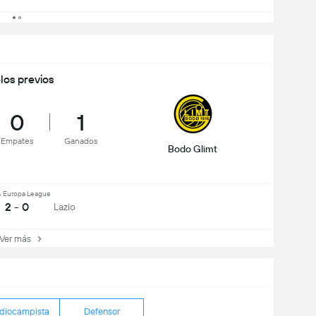
los previos
0
1
Empates
Ganados
Bodo Glimt
 Europa League
2 - 0
Lazio
er más
diocampista
Defensor