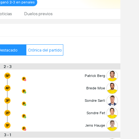
 ganó 2-3 en penales
oticias
Duelos previos
Destacado
Crónica del partido
2 - 3
Patrick Berg
5P
Brede Moe
4P
Sondre Sørli
3P
Sondre Fet
2P
Jens Hauge
1P
3 - 1