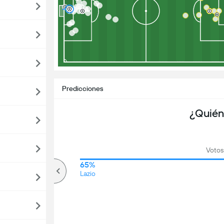
Predicciones
¿Quién
Votos 
72%
65%
Más de
Lazio