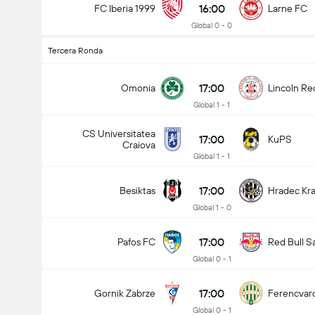
16:00
FC Iberia 1999
Larne FC
Global 0 - 0
Tercera Ronda
17:00
Omonia
Lincoln Re
Global 1 - 1
CS Universitatea
17:00
KuPS
Craiova
Global 1 - 1
17:00
Besiktas
Hradec Kr
Global 1 - 0
17:00
Pafos FC
Red Bull S
Global 0 - 1
17:00
Gornik Zabrze
Ferencvar
Global 0 - 1