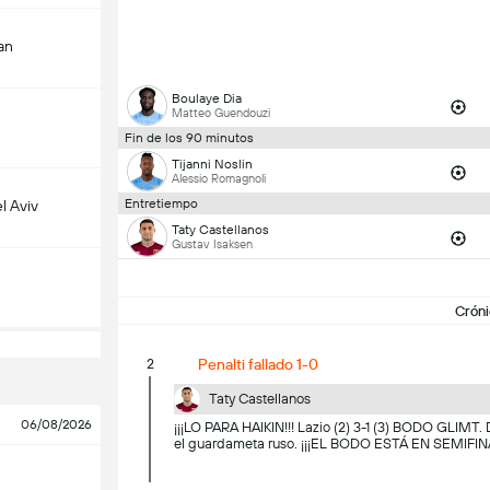
an
Boulaye Dia
Matteo Guendouzi
Fin de los 90 minutos
Tijanni Noslin
Alessio Romagnoli
Entretiempo
l Aviv
Taty Castellanos
Gustav Isaksen
Cróni
2
Penalti fallado 1-0
Taty Castellanos
06/08/2026
¡¡¡LO PARA HAIKIN!!! Lazio (2) 3-1 (3) BODO GLIMT. D
el guardameta ruso. ¡¡¡EL BODO ESTÁ EN SEMIFIN