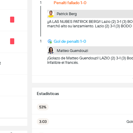
1
Penalti fallado 1-0
Patrick Berg
¡¡A LAS NUBES PATRICK BERG!! Lazio (2) 3-1 (3) BO
marchó alto su lanzamiento. Lazio (2) 3-1 (3) BOD
1
Gol de penalti 1-0
Matteo Guendouzi
¡Golazo de Matteo Guendouzi! LAZIO (2) 3-1 (3) Bod
Infalible el francés.
t
V
Estadísticas
53%
3.03
Gol