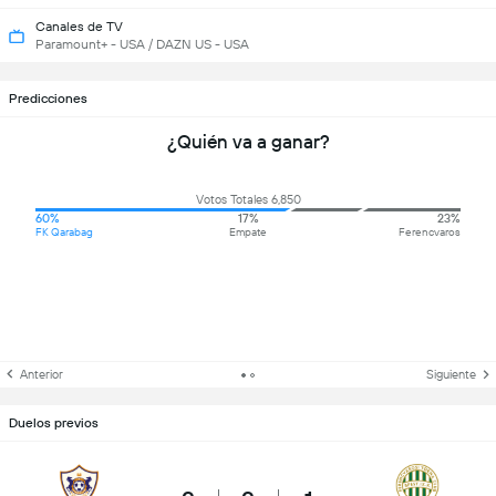
Canales de TV
Paramount+ - USA / DAZN US - USA
Predicciones
¿Quién va a ganar?
Votos Totales 6,850
60%
17%
23%
FK Qarabag
Empate
Ferencvaros
Anterior
Siguiente
Duelos previos