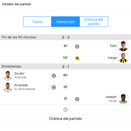
Detalle del partido
Crónica del
Todos
Destacado
partido
2 - 3
Fin de los 90 minutos
81'
Tóth
55'
Varga
2 - 1
Entretiempo
Zoubir
45'
Andrade
Andrade
25'
N. Akhundzada
Joseph
12'
Varga
Crónica del partido