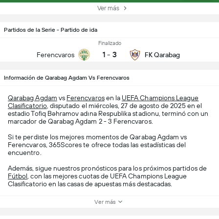
Ver más
Partidos de la Serie - Partido de ida
Finalizado
1
-
3
Ferencvaros
FK Qarabag
Información de Qarabag Agdam Vs Ferencvaros
Qarabag Agdam
vs
Ferencvaros
en la
UEFA Champions League
Clasificatorio
, disputado el miércoles, 27 de agosto de 2025 en el
estadio Tofiq Bəhramov adına Respublika stadionu, terminó con un
marcador de Qarabag Agdam 2 - 3 Ferencvaros.
Si te perdiste los mejores momentos de Qarabag Agdam vs
Ferencvaros, 365Scores te ofrece todas las estadísticas del
encuentro.
Además, sigue nuestros pronósticos para los próximos partidos de
Fútbol
, con las mejores cuotas de UEFA Champions League
Clasificatorio en las casas de apuestas más destacadas.
Ver más