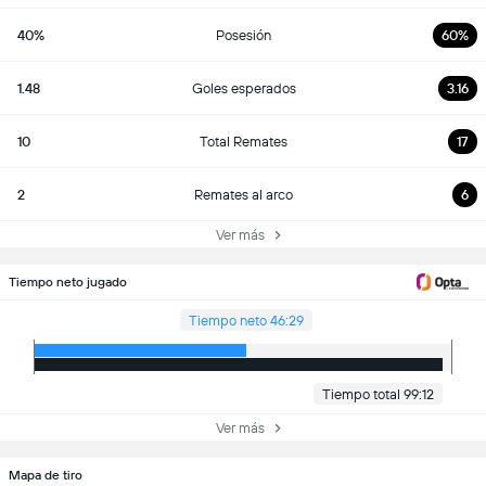
40%
Posesión
60%
1.48
Goles esperados
3.16
10
Total Remates
17
2
Remates al arco
6
Ver más
Tiempo neto jugado
Tiempo neto 46:29
Tiempo total 99:12
Ver más
Mapa de tiro