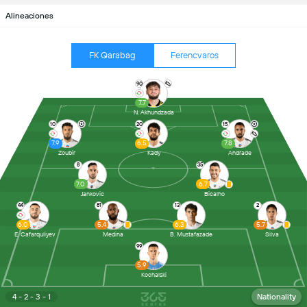
Alineaciones
FK Qarabag
Ferencvaros
90
7.7
N. Akhundzada
10
20
15
7.9
6.5
7.8
Zoubir
Kady
Andrade
8
35
7.0
6.7
Jankovic
Bicalho
44
81
13
2
6.0
5.4
6.3
5.7
E. Cafarquliyev
Medina
B. Mustafazadə
Silva
99
5.9
Kochalski
4 - 2 - 3 - 1
Nationality