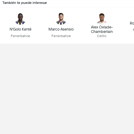
También te puede interesar
Ro
Alex Oxlade-
N'Golo Kanté
Marco Asensio
Chamberlain
Fenerbahce
Fenerbahce
Celtic