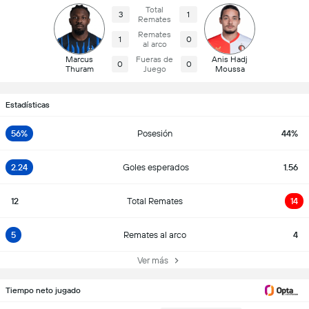
Total
3
1
Remates
Remates
1
0
al arco
Marcus
Fueras de
Anis Hadj
0
0
Thuram
Juego
Moussa
Estadísticas
56%
Posesión
44%
2.24
Goles esperados
1.56
12
Total Remates
14
5
Remates al arco
4
Ver más
Tiempo neto jugado