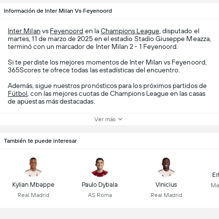
Información de Inter Milan Vs Feyenoord
Inter Milan
vs
Feyenoord
en la
Champions League
, disputado el
martes, 11 de marzo de 2025 en el estadio Stadio Giuseppe Meazza,
terminó con un marcador de Inter Milan 2 - 1 Feyenoord.
Si te perdiste los mejores momentos de Inter Milan vs Feyenoord,
365Scores te ofrece todas las estadísticas del encuentro.
Además, sigue nuestros pronósticos para los próximos partidos de
Fútbol
, con las mejores cuotas de Champions League en las casas
de apuestas más destacadas.
Ver más
También te puede interesar
Er
Kylian Mbappe
Paulo Dybala
Vinicius
Ma
Real Madrid
AS Roma
Real Madrid