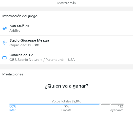
Mostrar más
Información del juego
Ivan Kružliak
Árbitro
Stadio Giuseppe Meazza
Capacidad: 80,018
Canales de TV
CBS Sports Network / Paramount+ - USA
Predicciones
¿Quién va a ganar?
Votos Totales 32,848
80%
9%
11%
Inter
Empate
Feyenoord