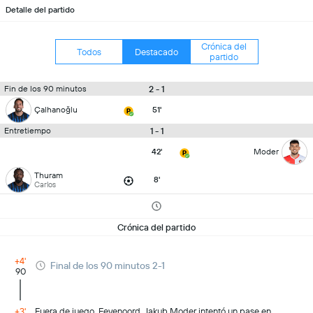
Detalle del partido
Crónica del
Todos
Destacado
partido
2 - 1
Fin de los 90 minutos
Çalhanoğlu
51'
1 - 1
Entretiempo
42'
Moder
Thuram
8'
Carlos
Crónica del partido
+4'
Final de los 90 minutos 2-1
90
+3'
Fuera de juego, Feyenoord. Jakub Moder intentó un pase en