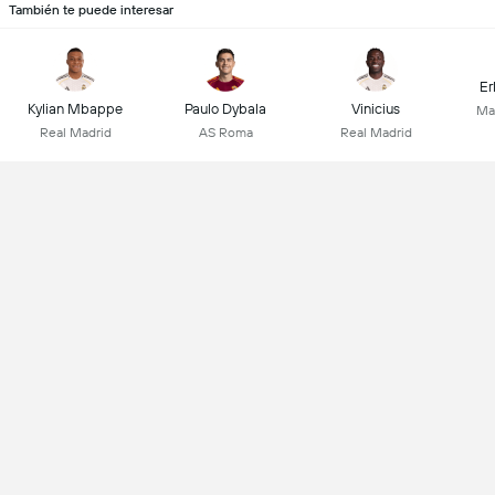
También te puede interesar
Er
Kylian Mbappe
Paulo Dybala
Vinicius
Ma
Real Madrid
AS Roma
Real Madrid