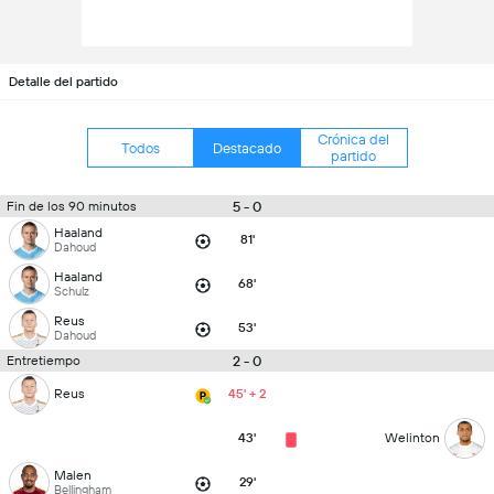
Detalle del partido
Crónica del
Todos
Destacado
partido
5 - 0
Fin de los 90 minutos
Haaland
81'
Dahoud
Haaland
68'
Schulz
Reus
53'
Dahoud
2 - 0
Entretiempo
Reus
45' + 2
43'
Welinton
Malen
29'
Bellingham