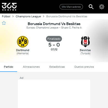
Mis Marcadores
Fútbol
Champions League
Borussia Dortmund Vs Besiktas
Borussia Dortmund Vs Besiktas
Europa, Champions League - Grupo C, Fecha 6
Finalizado
5
-
0
07/12
Dortmund
Besiktas
(Alemania)
(Turquía)
Partido
Alineaciones
Estadísticas
Duelos previos
Ad