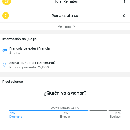
29
Total Remates
1
7
Remates al arco
0
Ver más
Información del juego
Francois Letexier (Francia)
Árbitro
Signal Iduna Park (Dortmund)
Público presente: 15,000
Predicciones
¿Quién va a ganar?
Votos Totales 24,109
71%
17%
12%
Dortmund
Empate
Besiktas