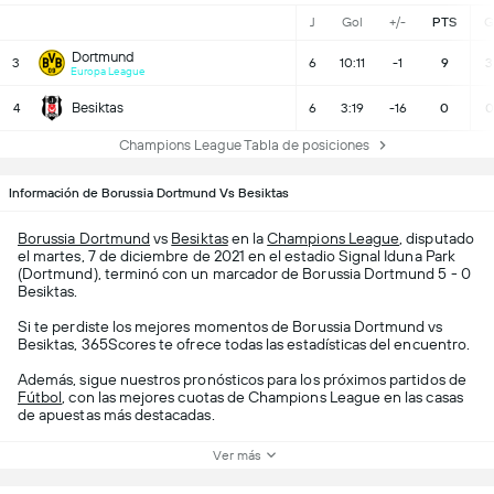
J
Gol
+/-
PTS
G
Dortmund
3
6
10:11
-1
9
3
Europa League
Besiktas
4
6
3:19
-16
0
0
Champions League Tabla de posiciones
Información de Borussia Dortmund Vs Besiktas
Borussia Dortmund
vs
Besiktas
en la
Champions League
, disputado
el martes, 7 de diciembre de 2021 en el estadio Signal Iduna Park
(Dortmund), terminó con un marcador de Borussia Dortmund 5 - 0
Besiktas.
Si te perdiste los mejores momentos de Borussia Dortmund vs
Besiktas, 365Scores te ofrece todas las estadísticas del encuentro.
Además, sigue nuestros pronósticos para los próximos partidos de
Fútbol
, con las mejores cuotas de Champions League en las casas
de apuestas más destacadas.
Ver más