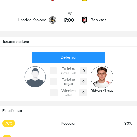
Hoy
17:00
Hradec Kralove
Besiktas
Jugadores clave
Defensor
Tarjetas
0
Amarillas
Tarjetas
0
Rojas
Winning
Ridvan Yilmaz
0
Goal
Estadísticas
70%
Posesión
30%