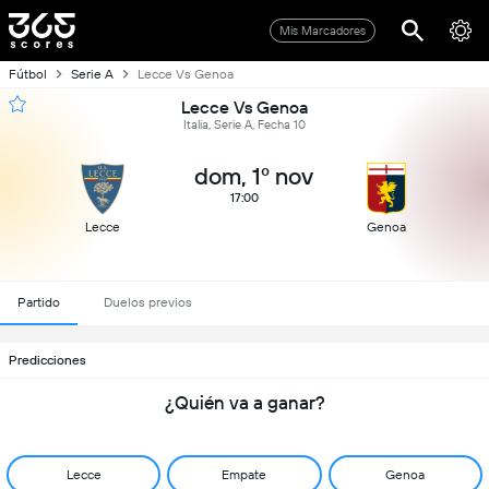
Mis Marcadores
Fútbol
Serie A
Lecce Vs Genoa
Lecce Vs Genoa
Italia, Serie A, Fecha 10
dom, 1º nov
17:00
Lecce
Genoa
Partido
Duelos previos
Predicciones
¿Quién va a ganar?
Lecce
Empate
Genoa