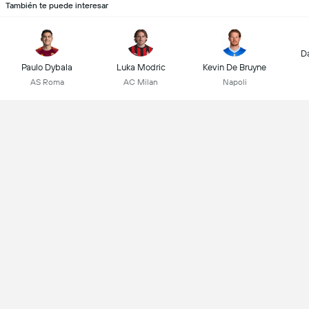
También te puede interesar
D
Paulo Dybala
Luka Modric
Kevin De Bruyne
AS Roma
AC Milan
Napoli