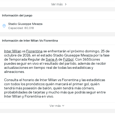
Ver más
Información del juego
Stadio Giuseppe Meazza
Capacidad: 80,018
Información de Inter Milan Vs Fiorentina
Inter Milan
vs
Fiorentina
se enfrentarán el próximo domingo, 25 de
octubre de 2026, en el estadio Stadio Giuseppe Meazza por la fase
de Temporada Regular de
Serie A
de
Fútbol
. Con 365Scores
puedes seguir en vivo el resultado del partido, además de recibir
actualizaciones en tiempo real de todas las estadísticas y
alineaciones.
Consulta el horario de Inter Milan vs Fiorentina y las estadísticas
con todos los pronósticos:quién marcará el primer gol, quién
tendrá más posesión de balón, quién tendrá más córners,
probabilidades de tarjetas y mucho más que podrás seguir entre
Inter Milan y Fiorentina en vivo.
Ver más