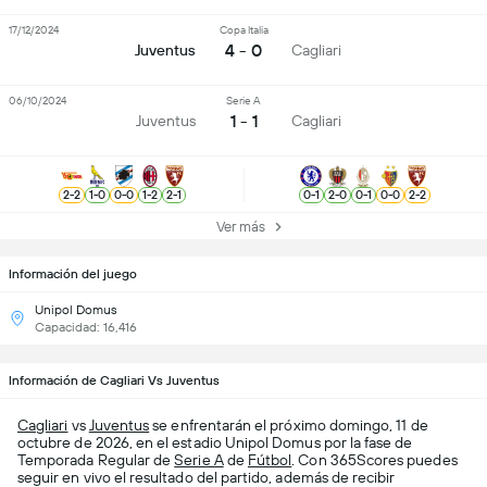
17/12/2024
Copa Italia
4 - 0
Juventus
Cagliari
06/10/2024
Serie A
1 - 1
Juventus
Cagliari
2
-
2
1
-
0
0
-
0
1
-
2
2
-
1
0
-
1
2
-
0
0
-
1
0
-
0
2
-
2
Ver más
Información del juego
Unipol Domus
Capacidad: 16,416
Información de Cagliari Vs Juventus
Cagliari
vs
Juventus
se enfrentarán el próximo domingo, 11 de
octubre de 2026, en el estadio Unipol Domus por la fase de
Temporada Regular de
Serie A
de
Fútbol
. Con 365Scores puedes
seguir en vivo el resultado del partido, además de recibir