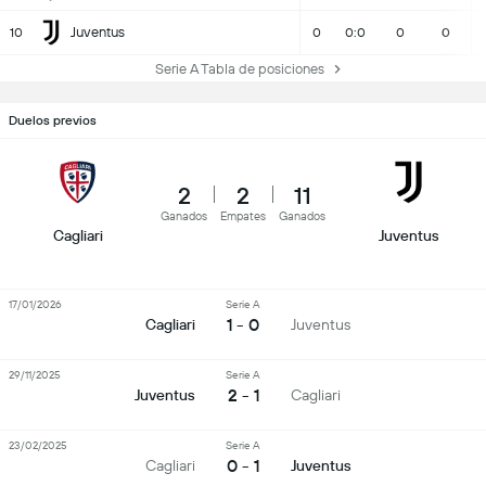
Juventus
10
0
0:0
0
0
Serie A Tabla de posiciones
Duelos previos
2
2
11
Ganados
Empates
Ganados
Cagliari
Juventus
17/01/2026
Serie A
1 - 0
Cagliari
Juventus
29/11/2025
Serie A
2 - 1
Juventus
Cagliari
23/02/2025
Serie A
0 - 1
Cagliari
Juventus