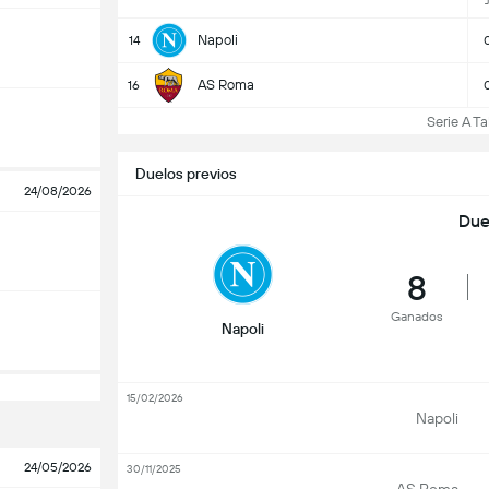
Napoli
14
AS Roma
16
Serie A Tab
Duelos previos
24/08/2026
Due
8
Ganados
Napoli
15/02/2026
Napoli
24/05/2026
30/11/2025