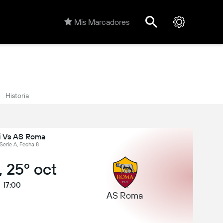
Mis Marcadores
Historia
i Vs AS Roma
, Serie A, Fecha 8
 25º oct
17:00
AS Roma