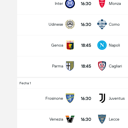
16:30
Inter
Monza
16:30
Udinese
Como
Goles en el partido (2.5)
18:45
Genoa
Napoli
Menos de
Más de
18:45
Parma
Cagliari
Fecha 1
16:30
Frosinone
Juventus
16:30
Venezia
Lecce