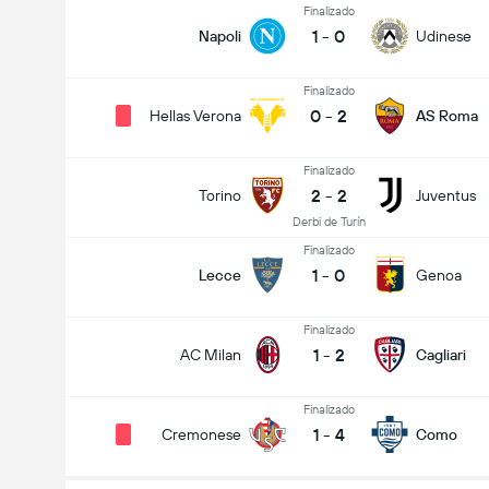
Finalizado
1
-
0
Napoli
Udinese
Finalizado
0
-
2
Hellas Verona
AS Roma
Finalizado
2
-
2
Torino
Juventus
Derbi de Turín
Finalizado
1
-
0
Lecce
Genoa
Finalizado
1
-
2
AC Milan
Cagliari
Finalizado
1
-
4
Cremonese
Como