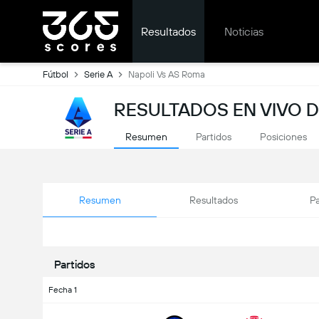
Resultados
Noticias
Fútbol
Serie A
Napoli Vs AS Roma
RESULTADOS EN VIVO D
Resumen
Partidos
Posiciones
Resumen
Resultados
Pa
Partidos
Fecha 1