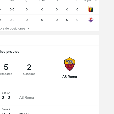
J
Gol
+/-
PTS
G
E
P
Siguiente
0
0:0
0
0
0
0
0
0
0:0
0
0
0
0
0
la de posiciones
los previos
5
2
Empates
Ganados
AS Roma
Serie A
2 - 2
AS Roma
Serie A