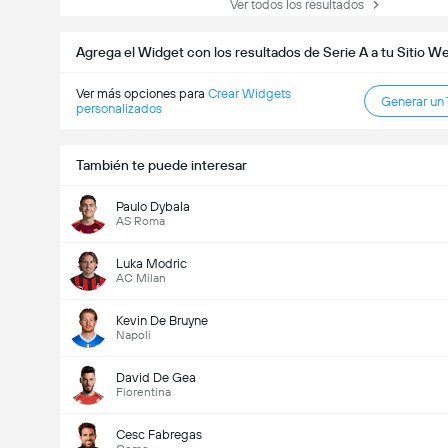
Ver todos los resultados
Agrega el Widget con los resultados de Serie A a tu Sitio W
Ver más opciones para
Crear Widgets
Generar un
personalizados
También te puede interesar
Paulo Dybala
AS Roma
Luka Modric
AC Milan
Kevin De Bruyne
Napoli
David De Gea
Fiorentina
Cesc Fabregas