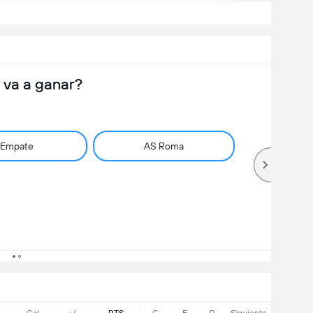
 va a ganar?
Empate
AS Roma