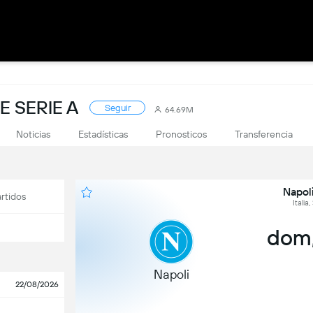
E SERIE A
Seguir
64.69M
Noticias
Estadísticas
Pronosticos
Transferencia
Napol
rtidos
Italia
dom,
Napoli
22/08/2026