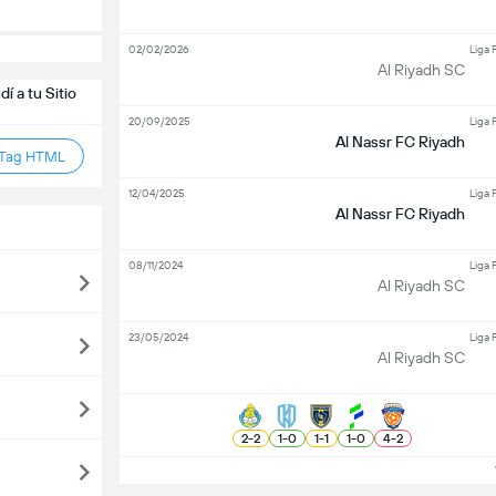
02/02/2026
Liga 
Al Riyadh SC
í a tu Sitio
20/09/2025
Liga 
Al Nassr FC Riyadh
 Tag HTML
12/04/2025
Liga 
Al Nassr FC Riyadh
08/11/2024
Liga 
Al Riyadh SC
23/05/2024
Liga 
Al Riyadh SC
2
-
2
1
-
0
1
-
1
1
-
0
4
-
2
V