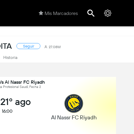
Mis Marcadores
ITA
Seguir
27.08M
Historia
Vs Al Nassr FC Riyadh
ga Profesional Saudí, Fecha 2
 21º ago
16:00
Al Nassr FC Riyadh