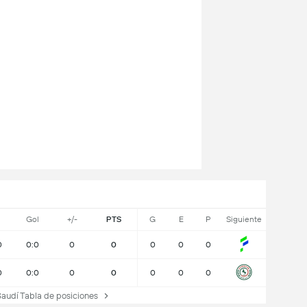
J
Gol
+/-
PTS
G
E
P
Siguiente
0
0:0
0
0
0
0
0
0
0:0
0
0
0
0
0
audí Tabla de posiciones