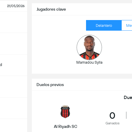
21/05/2026
Jugadores clave
Delantero
Me
Mamadou Sylla
d
Duelos previos
Due
0
Ganados
Al Riyadh SC