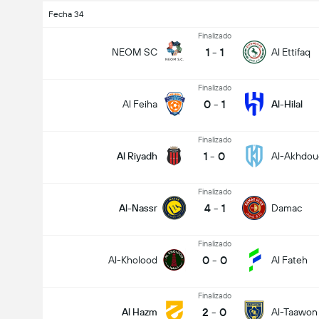
Fecha 34
Finalizado
1
-
1
NEOM SC
Al Ettifaq
Finalizado
0
-
1
Al Feiha
Al-Hilal
Finalizado
1
-
0
Al Riyadh
Al-Akhdou
Finalizado
4
-
1
Al-Nassr
Damac
Finalizado
0
-
0
Al-Kholood
Al Fateh
Finalizado
2
-
0
Al Hazm
Al-Taawon