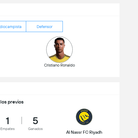
diocampista
Defensor
Cristiano Ronaldo
los previos
1
5
Empates
Ganados
Al Nassr FC Riyadh