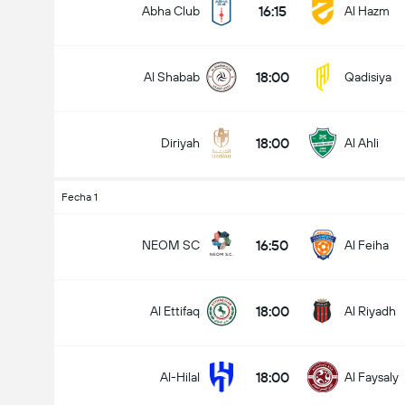
16:15
Abha Club
Al Hazm
18:00
Al Shabab
Qadisiya
Goles en el partido (2.5)
18:00
Diriyah
Al Ahli
Menos de
Más de
Fecha 1
16:50
NEOM SC
Al Feiha
18:00
Al Ettifaq
Al Riyadh
18:00
Al-Hilal
Al Faysaly