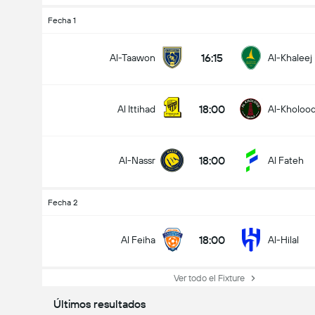
Fecha 1
16:15
Al-Taawon
Al-Khaleej
18:00
Al Ittihad
Al-Kholoo
18:00
Al-Nassr
Al Fateh
Fecha 2
18:00
Al Feiha
Al-Hilal
Ver todo el Fixture
Últimos resultados