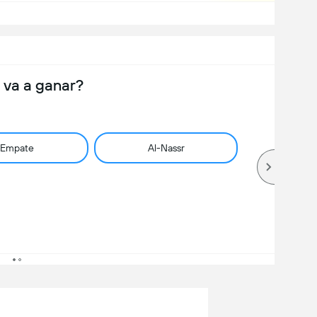
 va a ganar?
Empate
Al-Nassr