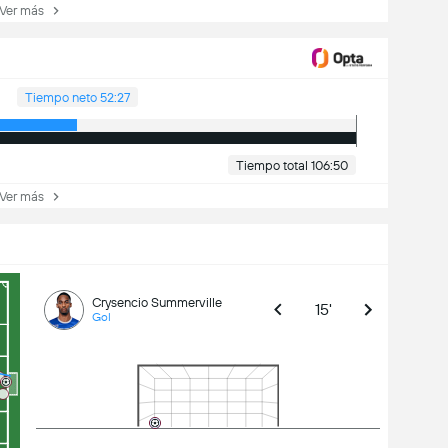
er más
Tiempo neto 52:27
Tiempo total 106:50
er más
Crysencio Summerville
15'
Gol