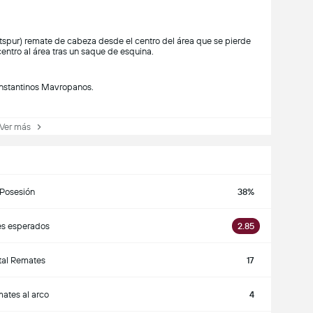
spur) remate de cabeza desde el centro del área que se pierde
centro al área tras un saque de esquina.
onstantinos Mavropanos.
er más
Posesión
38%
es esperados
2.85
tal Remates
17
ates al arco
4