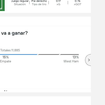
Juego regular
Pie derecho
0.17
0.76
Situación
Tipo de tiro
xG
xGOT
 va a ganar?
Totales 11,885
15%
13%
Empate
West Ham