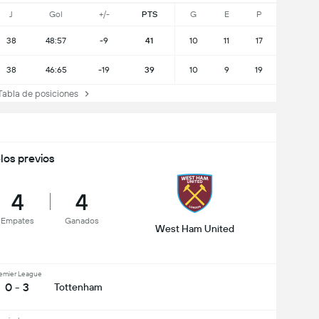
J
Gol
+/-
PTS
G
E
P
38
48:57
-9
41
10
11
17
38
46:65
-19
39
10
9
19
abla de posiciones
los previos
4
4
Empates
Ganados
West Ham United
emier League
0 - 3
Tottenham