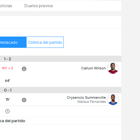
oticias
Duelos previos
Destacado
Crónica del partido
1 - 2
90' + 3
Callum Wilson
64'
0 - 1
Crysencio Summerville
15'
Mateus Fernandes
ca del partido