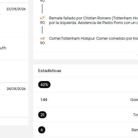
90
23/08/2026
+7'
Remate fallado por Cristian Romero (Tottenham Hot
90
por la izquierda. Asistencia de Pedro Porro con un 
+6'
Corner,Tottenham Hotspur. Corner cometido por K
90
uth
V
Estadísticas
62%
24/08/2026
1.44
Gol
21
To
6
Rem