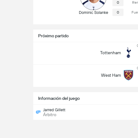
0
Rem
Dominic Solanke
0
Fue
Próximo partido
Tottenham
West Ham
Información del juego
Jarred Gillett
Árbitro
Canales de TV
Peacock