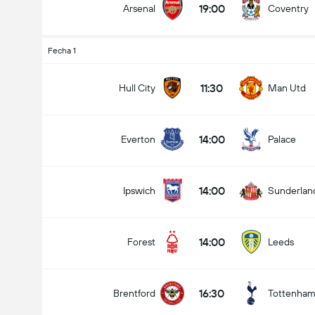
19:00
Arsenal
Coventry
Fecha 1
11:30
Hull City
Man Utd
14:00
Everton
Palace
14:00
Ipswich
Sunderlan
14:00
Forest
Leeds
16:30
Brentford
Tottenha