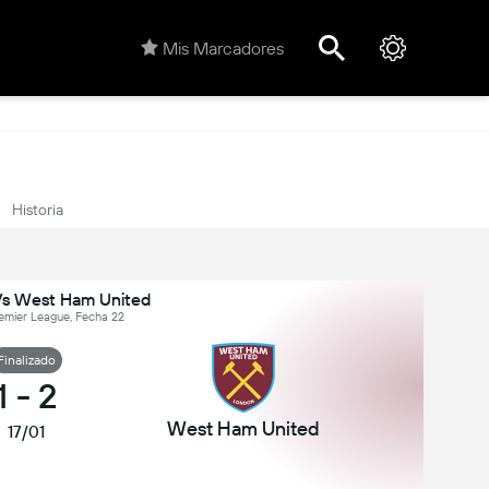
Mis Marcadores
Historia
s West Ham United
remier League, Fecha 22
Finalizado
1
-
2
West Ham United
17/01