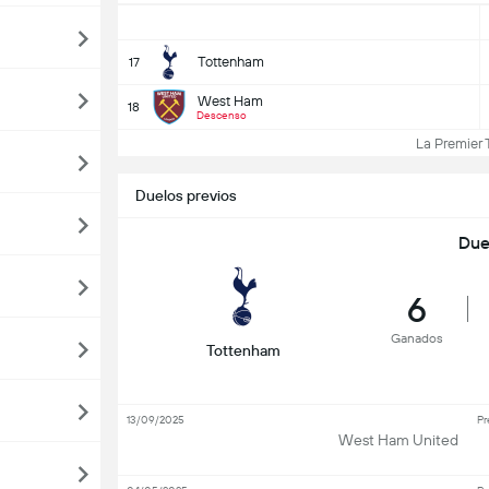
Tottenham
17
West Ham
18
Descenso
La Premier T
Duelos previos
Due
6
Ganados
Tottenham
13/09/2025
Pr
West Ham United