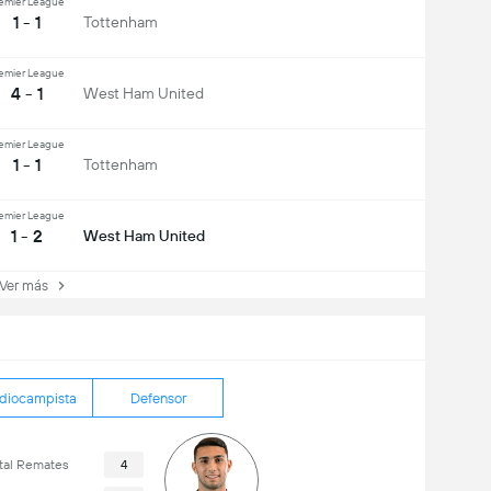
emier League
1 - 1
Tottenham
emier League
4 - 1
West Ham United
emier League
1 - 1
Tottenham
emier League
1 - 2
West Ham United
er más
diocampista
Defensor
tal Remates
4