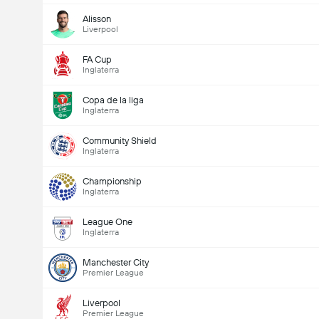
Alisson
Liverpool
FA Cup
Inglaterra
Copa de la liga
Inglaterra
Community Shield
Inglaterra
Championship
Inglaterra
League One
Inglaterra
Manchester City
Premier League
Liverpool
Premier League