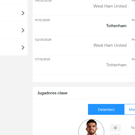
04/05/2025
Pr
West Ham United
19/10/2024
Pr
Tottenham
02/04/2024
Pr
West Ham United
07/12/2023
Pr
Tottenham
V
Jugadores clave
Delantero
Me
0
To