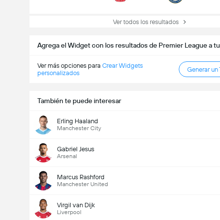
Ver todos los resultados
Agrega el Widget con los resultados de Premier League a tu
Ver más opciones para
Crear Widgets
Goles en el partido (2.5)
Generar un
personalizados
También te puede interesar
Votos Totales 1,017
Erling Haaland
Manchester City
Gabriel Jesus
Arsenal
Marcus Rashford
Manchester United
Virgil van Dijk
Liverpool