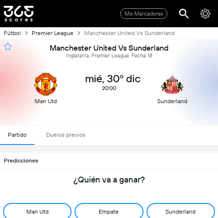
Mis Marcadores
Fútbol
Premier League
Manchester United Vs Sunderland
Manchester United Vs Sunderland
Inglaterra, Premier League, Fecha 18
mié, 30º dic
20:00
Man Utd
Sunderland
Partido
Duelos previos
Predicciones
¿Quién va a ganar?
Man Utd
Empate
Sunderland