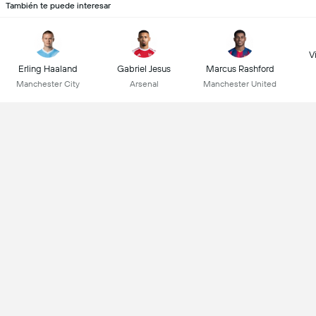
También te puede interesar
Vi
Erling Haaland
Gabriel Jesus
Marcus Rashford
Manchester City
Arsenal
Manchester United