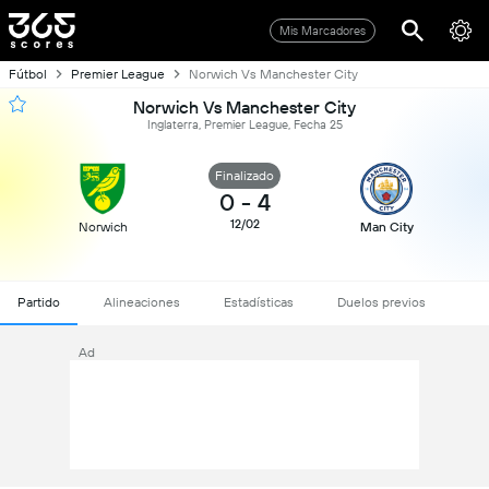
Mis Marcadores
Fútbol
Premier League
Norwich Vs Manchester City
Norwich Vs Manchester City
Inglaterra, Premier League, Fecha 25
Finalizado
0
-
4
12/02
Norwich
Man City
Partido
Alineaciones
Estadísticas
Duelos previos
Ad