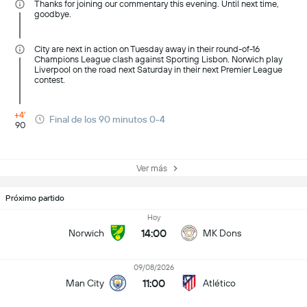
Thanks for joining our commentary this evening. Until next time,
goodbye.
City are next in action on Tuesday away in their round-of-16
Champions League clash against Sporting Lisbon. Norwich play
Liverpool on the road next Saturday in their next Premier League
contest.
+4'
Final de los 90 minutos 0-4
90
Ver más
Próximo partido
Hoy
14:00
Norwich
MK Dons
09/08/2026
11:00
Man City
Atlético