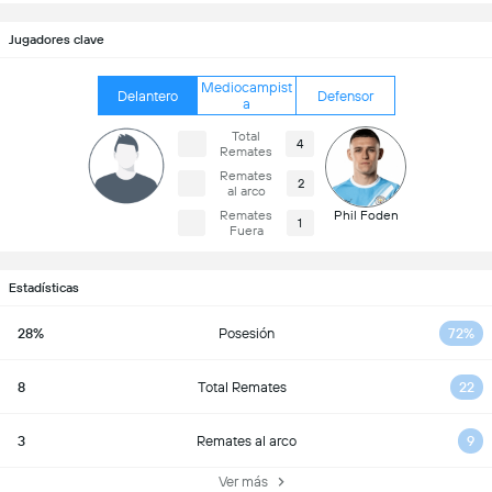
Jugadores clave
Mediocampist
Delantero
Defensor
a
Total
4
Remates
Remates
2
al arco
Remates
Phil Foden
1
Fuera
Estadísticas
28%
Posesión
72%
8
Total Remates
22
3
Remates al arco
9
Ver más