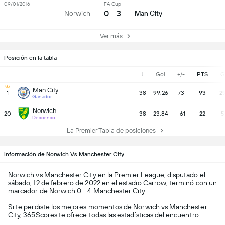
09/01/2016
FA Cup
0 - 3
Norwich
Man City
Ver más
Posición en la tabla
J
Gol
+/-
PTS
G
Man City
1
38
99:26
73
93
2
Ganador
Norwich
20
38
23:84
-61
22
5
Descenso
La Premier Tabla de posiciones
Información de Norwich Vs Manchester City
Norwich
vs
Manchester City
en la
Premier League
, disputado el
sábado, 12 de febrero de 2022 en el estadio Carrow, terminó con un
marcador de Norwich 0 - 4 Manchester City.
Si te perdiste los mejores momentos de Norwich vs Manchester
City, 365Scores te ofrece todas las estadísticas del encuentro.