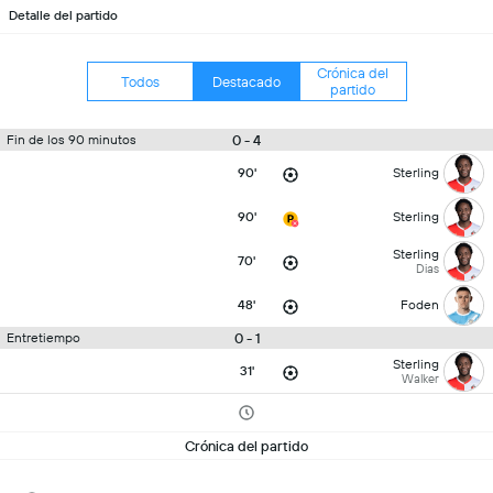
Detalle del partido
Crónica del
Todos
Destacado
partido
0 - 4
Fin de los 90 minutos
90'
Sterling
90'
Sterling
Sterling
70'
Dias
48'
Foden
0 - 1
Entretiempo
Sterling
31'
Walker
Crónica del partido