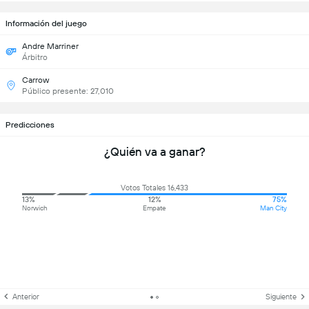
Información del juego
Andre Marriner
Árbitro
Carrow
Público presente: 27,010
Predicciones
¿Quién va a ganar?
Votos Totales 16,433
13%
12%
75%
Norwich
Empate
Man City
Anterior
Siguiente