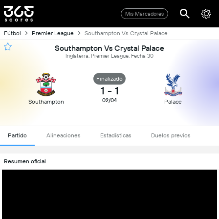
Mis Marcadores
Fútbol
Premier League
Southampton Vs Crystal Palace
Southampton Vs Crystal Palace
Inglaterra, Premier League, Fecha 30
Finalizado
1
-
1
02/04
Southampton
Palace
Partido
Alineaciones
Estadísticas
Duelos previos
Resumen oficial