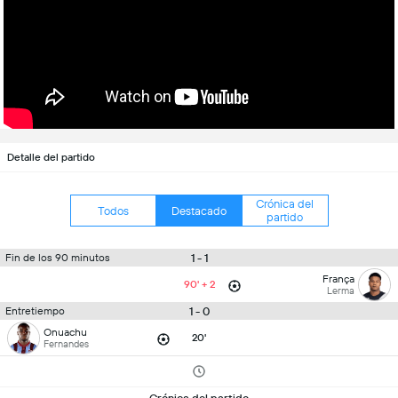
Detalle del partido
Crónica del
Todos
Destacado
partido
1 - 1
Fin de los 90 minutos
França
90' + 2
Lerma
1 - 0
Entretiempo
Onuachu
20'
Fernandes