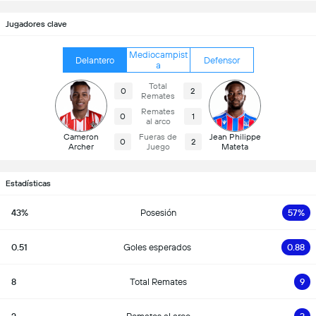
Jugadores clave
Mediocampist
Delantero
Defensor
a
Total
0
2
Remates
Remates
0
1
al arco
Cameron
Fueras de
Jean Philippe
0
2
Archer
Juego
Mateta
Estadísticas
43%
Posesión
57%
0.51
Goles esperados
0.88
8
Total Remates
9