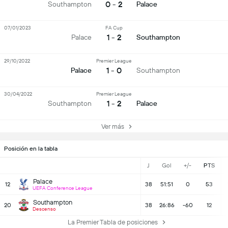
0 - 2
Southampton
Palace
07/01/2023
FA Cup
1 - 2
Palace
Southampton
29/10/2022
Premier League
1 - 0
Palace
Southampton
30/04/2022
Premier League
1 - 2
Southampton
Palace
Ver más
Posición en la tabla
J
Gol
+/-
PTS
Palace
12
38
51:51
0
53
UEFA Conference League
Southampton
20
38
26:86
-60
12
Descenso
La Premier Tabla de posiciones