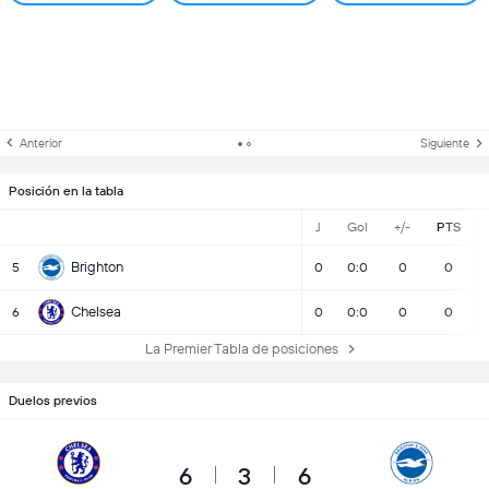
Anterior
Siguiente
Posición en la tabla
J
Gol
+/-
PTS
Brighton
5
0
0:0
0
0
Chelsea
6
0
0:0
0
0
La Premier Tabla de posiciones
Duelos previos
6
3
6