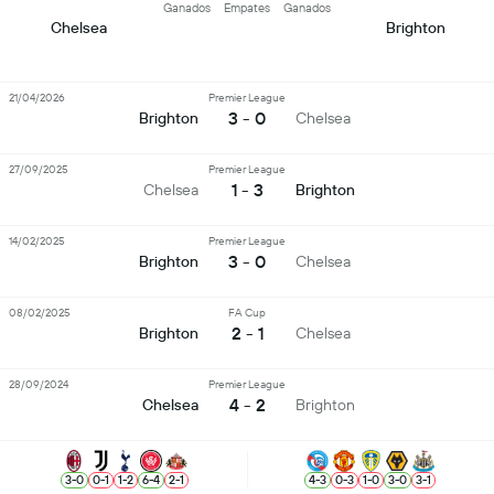
Ganados
Empates
Ganados
Chelsea
Brighton
21/04/2026
Premier League
3 - 0
Brighton
Chelsea
27/09/2025
Premier League
1 - 3
Chelsea
Brighton
14/02/2025
Premier League
3 - 0
Brighton
Chelsea
08/02/2025
FA Cup
2 - 1
Brighton
Chelsea
28/09/2024
Premier League
4 - 2
Chelsea
Brighton
3
-
0
0
-
1
1
-
2
6
-
4
2
-
1
4
-
3
0
-
3
1
-
0
3
-
0
3
-
1