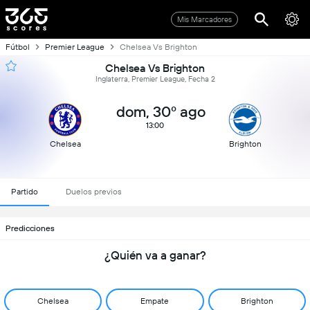
Mis Marcadores
Fútbol
Premier League
Chelsea Vs Brighton
Chelsea Vs Brighton
Inglaterra, Premier League, Fecha 2
dom, 30º ago
13:00
Chelsea
Brighton
Partido
Duelos previos
Predicciones
¿Quién va a ganar?
Chelsea
Empate
Brighton